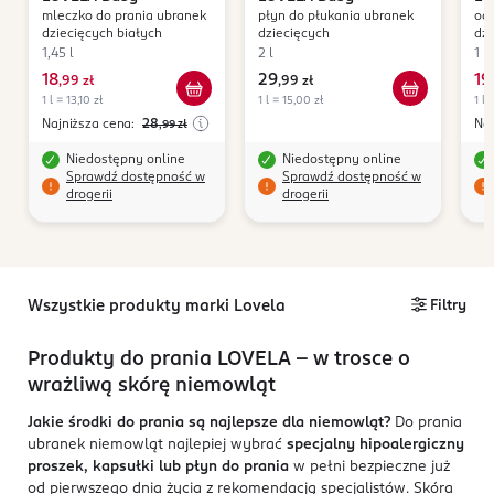
mleczko do prania ubranek
płyn do płukania ubranek
od
dziecięcych białych
dziecięcych
dzi
1,45 l
2 l
1 l
18
29
19
,
99 zł
,
99 zł
,
1 l = 13,10 zł
1 l = 15,00 zł
1 l 
Najniższa cena:
28
Naj
,99
zł
Niedostępny online
Niedostępny online
Sprawdź dostępność w
Sprawdź dostępność w
drogerii
drogerii
Wszystkie produkty marki Lovela
Filtry
Produkty do prania LOVELA – w trosce o
wrażliwą skórę niemowląt
Jakie środki do prania są najlepsze dla niemowląt?
Do prania
ubranek niemowląt najlepiej wybrać
specjalny hipoalergiczny
proszek, kapsułki lub płyn do prania
w pełni bezpieczne już
od pierwszego dnia życia z rekomendacją specjalistów. Skóra