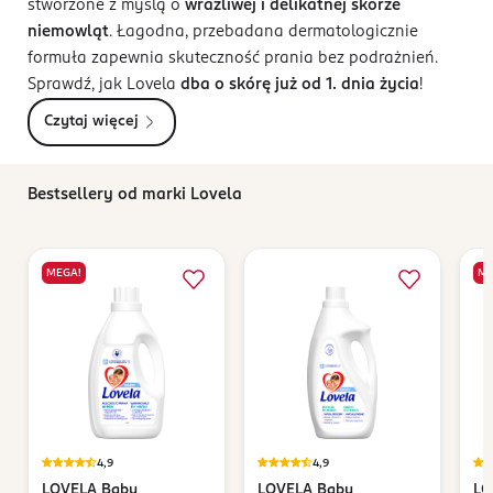
stworzone z myślą o
wrażliwej i delikatnej skórze
niemowląt
. Łagodna, przebadana dermatologicznie
formuła zapewnia skuteczność prania bez podrażnień.
Sprawdź, jak Lovela
dba o
skórę już od 1. dnia życia
!
Czytaj więcej
Bestsellery od marki Lovela
MEGA!
ME
4,9
4,9
LOVELA
Baby
LOVELA
Baby
LO