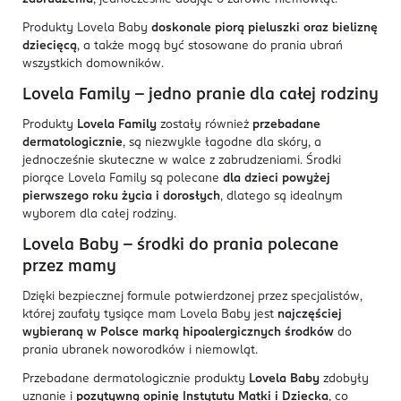
Produkty Lovela Baby
doskonale piorą pieluszki oraz bieliznę
dziecięcą
, a także mogą być stosowane do prania ubrań
wszystkich domowników.
Lovela Family – jedno pranie dla całej rodziny
Produkty
Lovela Family
zostały również
przebadane
dermatologicznie
, są niezwykle łagodne dla skóry, a
jednocześnie skuteczne w walce z zabrudzeniami. Środki
piorące Lovela Family są polecane
dla dzieci powyżej
pierwszego roku życia i dorosłych
, dlatego są idealnym
wyborem dla całej rodziny.
Lovela Baby - środki do prania polecane
przez mamy
Dzięki bezpiecznej formule potwierdzonej przez specjalistów,
której zaufały tysiące mam Lovela Baby jest
najczęściej
wybieraną w Polsce marką
hipoalergicznych środków
do
prania ubranek noworodków i niemowląt.
Przebadane dermatologicznie produkty
Lovela Baby
zdobyły
uznanie i
pozytywną opinię Instytutu Matki i Dziecka
, co