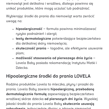
niemowląt jest delikatna i wrażliwa, dlatego powinno się
unikać produktów, które mogą uczulać lub podrażniać.
Wybierając środki do prania dla niemowląt warto zwrócić
uwagę na:
hipoalergiczność
– formuła powinna minimalizować
ryzyko podrażnień i alergii;
testy dermatologiczne
potwierdzające bezpieczeństwo
dla delikatnej skóry niemowlęcia;
skuteczność prania
– łagodne, ale efektywne usuwanie
plam;
możliwość stosowania od pierwszego dnia życia
–
Lovela Baby posiada rekomendację Instytutu Matki i
Dziecka.
Hipoalergiczne środki do prania LOVELA
Rodzina produktów Lovela to mleczka, płyny i proszki do
prania. Lovela Baby zawiera
hipoalergiczną, przebadaną
dermatologicznie formułę
zapewniającą bezpieczeństwo
wrażliwej skórze dziecka
od pierwszych dni życia
. Wysokiej
jakości środki do prania Lovela Baby
skutecznie usuwają
zabrudzenia
, jednocześnie dbając o zdrowie niemowląt.