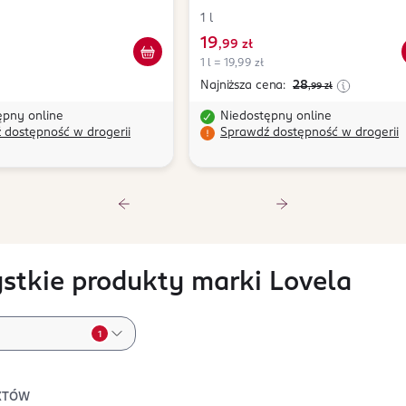
1 l
19
,
99 zł
1 l = 19,99 zł
Najniższa cena:
28
,99
zł
ępny online
Niedostępny online
 dostępność w drogerii
Sprawdź dostępność w drogerii
stkie produkty marki Lovela
1
KTÓW