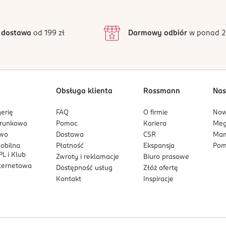
 dostawa
od 199 zł
Darmowy odbiór
w ponad 2
Obsługa klienta
Rossmann
Nas
erię
FAQ
O firmie
No
arunkowa
Pomoc
Kariera
Me
owo
Dostawa
CSR
Mam
mobilna
Płatność
Ekspansja
Pom
L i Klub
Zwroty i reklamacje
Biuro prasowe
nternetowa
Dostępność usług
Złóż ofertę
Kontakt
Inspiracje