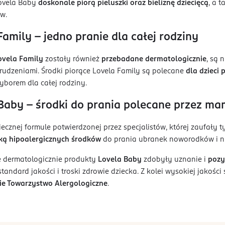
ovela Baby
doskonale piorą pieluszki oraz bieliznę dziecięcą
, a 
w.
Family – jedno pranie dla całej rodziny
ovela Family
zostały również
przebadane dermatologicznie
, są 
rudzeniami. Środki piorące Lovela Family są polecane
dla dzieci 
borem dla całej rodziny.
Baby - środki do prania polecane przez m
iecznej formule potwierdzonej przez specjalistów, której zaufały
ką
hipoalergicznych środków
do prania ubranek noworodków i n
 dermatologicznie produkty
Lovela Baby
zdobyły uznanie i
pozy
tandard jakości i troski zdrowie dziecka. Z kolei wysokiej jakości
kie Towarzystwo Alergologiczne
.