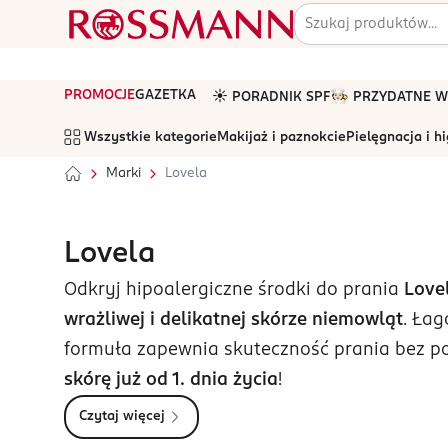
PROMOCJE
GAZETKA
☀️ PORADNIK SPF
🧑🏻‍🍳 PRZYDATNE
Wszystkie kategorie
Makijaż i paznokcie
Pielęgnacja i h
Marki
Lovela
Lovela
Odkryj hipoalergiczne środki do prania
Love
wrażliwej i delikatnej skórze niemowląt
. Ła
formuła zapewnia skuteczność prania bez po
skórę już od 1. dnia życia
!
Czytaj więcej