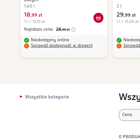
białych
1,45 l
2 l
18
29
,
99 zł
,
99 zł
1 l = 13,10 zł
1 l = 15,00 zł
Najniższa cena:
28
,99
zł
Niedostępny online
Niedost
Sprawdź dostępność w drogerii
Sprawdź
Wszy
Wszystkie kategorie
Cena
0
PRODU