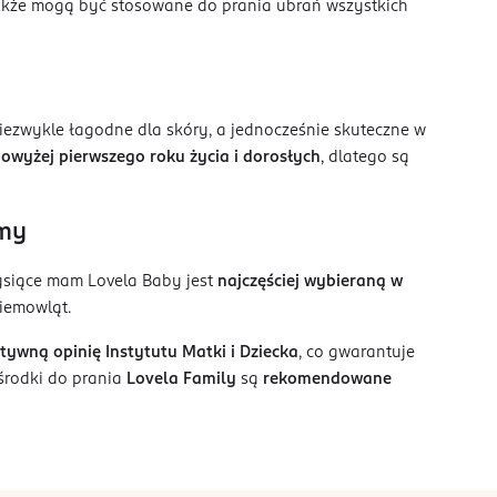
także mogą być stosowane do prania ubrań wszystkich
niezwykle łagodne dla skóry, a jednocześnie skuteczne w
powyżej pierwszego roku życia i dorosłych
, dlatego są
amy
 tysiące mam Lovela Baby jest
najczęściej wybieraną w
iemowląt.
tywną opinię Instytutu Matki i Dziecka
, co gwarantuje
 środki do prania
Lovela Family
są
rekomendowane