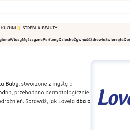
 W KUCHNI
✨ STREFA K-BEAUTY
igiena
Włosy
Mężczyzna
Perfumy
Dziecko
Żywność
Zdrowie
Zwierzęta
Dom
la Baby
, stworzone z myślą o
godna, przebadana dermatologicznie
drażnień. Sprawdź, jak Lovela
dba o