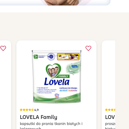
4,9
4,9
LOVELA
Family
LOVELA
kapsułki do prania tkanin białych i
proszek do p