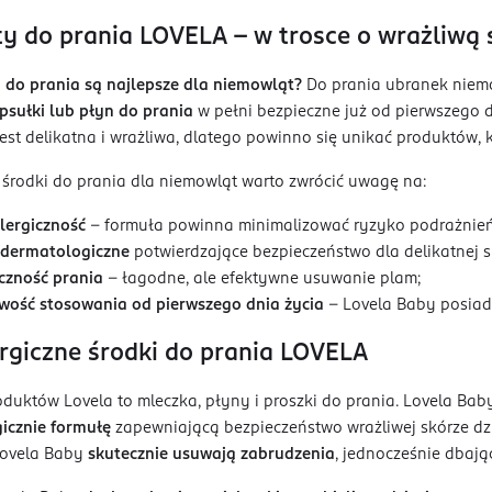
y do prania LOVELA – w trosce o wrażliwą
i do prania są najlepsze dla niemowląt?
Do prania ubranek niemo
psułki lub płyn do prania
w pełni bezpieczne już od pierwszego d
est delikatna i wrażliwa, dlatego powinno się unikać produktów, 
środki do prania dla niemowląt warto zwrócić uwagę na:
lergiczność
– formuła powinna minimalizować ryzyko podrażnień i
 dermatologiczne
potwierdzające bezpieczeństwo dla delikatnej 
czność prania
– łagodne, ale efektywne usuwanie plam;
wość stosowania od pierwszego dnia życia
– Lovela Baby posiada
rgiczne środki do prania LOVELA
duktów Lovela to mleczka, płyny i proszki do prania. Lovela Ba
icznie formułę
zapewniającą bezpieczeństwo wrażliwej skórze d
Lovela Baby
skutecznie usuwają zabrudzenia
, jednocześnie dbają