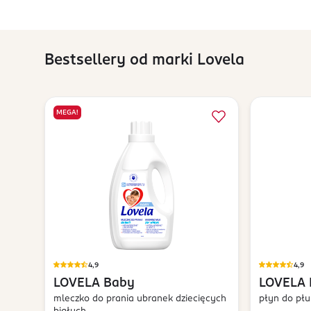
Bestsellery od marki Lovela
MEGA!
4,9
4,9
LOVELA
Baby
LOVELA
mleczko do prania ubranek dziecięcych
płyn do płu