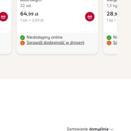
kolorowych
białych
32 szt.
1,3 kg
64
28
,
99 zł
,
99 zł
1 szt. = 2,03 zł
1 kg = 22,30 zł
Niedostępny online
Niedostę
Sprawdź dostępność w drogerii
Sprawdź 
Sortowanie
domyślnie