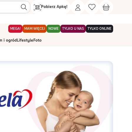
Pobierz Apkę!
MEGA!
MAM WIĘCEJ
NOWE
TYLKO U NAS
TYLKO ONLINE
 i ogród
Lifestyle
Foto