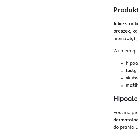
Produkt
Jakie środk
proszek, ka
niemowląt j
Wybierając 
hipoa
testy
skute
możli
Hipoale
Rodzina pro
dermatolog
do prania 