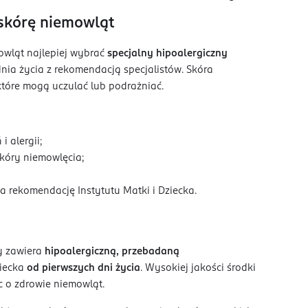
 skórę niemowląt
wląt najlepiej wybrać
specjalny hipoalergiczny
nia życia z rekomendacją specjalistów. Skóra
które mogą uczulać lub podrażniać.
 alergii;
skóry niemowlęcia;
 rekomendację Instytutu Matki i Dziecka.
by zawiera
hipoalergiczną, przebadaną
ziecka
od pierwszych dni życia
. Wysokiej jakości środki
c o zdrowie niemowląt.