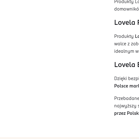
Produkty L
domownikó
Lovela 
Produkty
L
walce z zab
idealnym wy
Lovela 
Dzięki bezp
Polsce mar
Przebadane
najwyższy s
przez Pols