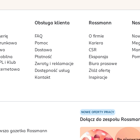
Obsługa klienta
Rossmann
Nas
erię
FAQ
O firmie
No
arunkowa
Pomoc
Kariera
Me
owo
Dostawa
CSR
Mam
mobilna
Płatność
Ekspansja
Pom
L i Klub
Zwroty i reklamacje
Biuro prasowe
nternetowa
Dostępność usług
Złóż ofertę
Kontakt
Inspiracje
NOWE OFERTY PRACY
a
Dołącz do zespołu Rossma