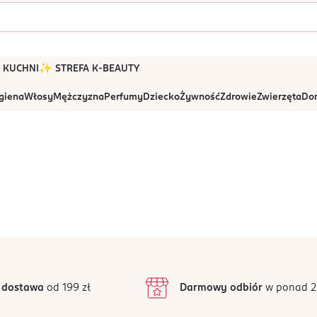
 W KUCHNI
✨ STREFA K-BEAUTY
igiena
Włosy
Mężczyzna
Perfumy
Dziecko
Żywność
Zdrowie
Zwierzęta
Dom
 dostawa
od 199 zł
Darmowy odbiór
w ponad 2