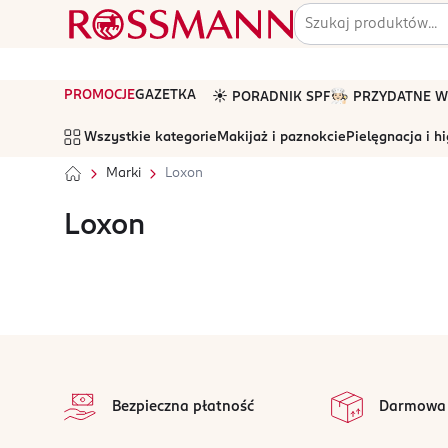
PROMOCJE
GAZETKA
☀️ PORADNIK SPF
🧑🏻‍🍳 PRZYDATNE
Wszystkie kategorie
Makijaż i paznokcie
Pielęgnacja i h
Marki
Loxon
Loxon
stopka
Bezpieczna płatność
Darmowa