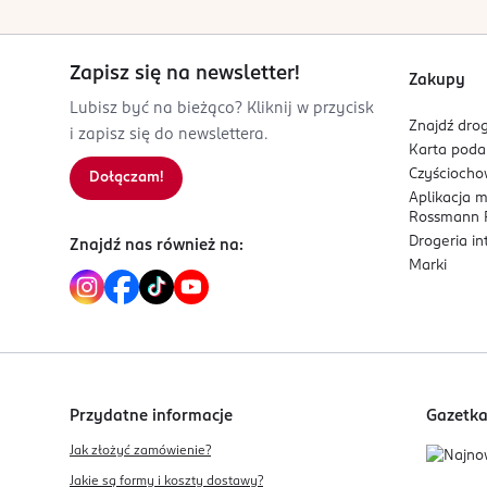
Zapisz się na newsletter!
Zakupy
Lubisz być na bieżąco? Kliknij w przycisk
Znajdź drog
i zapisz się do newslettera.
Karta pod
Czyścioch
Dołączam!
Aplikacja 
Rossmann P
Drogeria i
Znajdź nas również na:
Marki
Przydatne informacje
Gazetk
Jak złożyć zamówienie?
Jakie są formy i koszty dostawy?