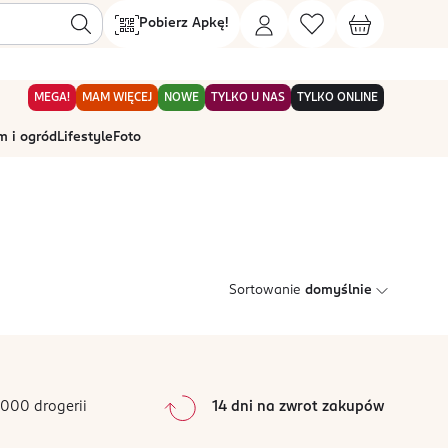
Pobierz Apkę!
MEGA!
MAM WIĘCEJ
NOWE
TYLKO U NAS
TYLKO ONLINE
 i ogród
Lifestyle
Foto
Sortowanie
domyślnie
000 drogerii
14 dni na zwrot zakupów