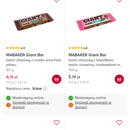
4,9
4,8
MABAKER
Giant Bar
MABAKER
Giant Bar
baton zbożowy o smaku orzechów
baton zbożowy z kawałkami
pekan,
malin, żurawiną i truskawkami w
polewie jogurtowej
90 g
100 g
4
5
,
79 zł
,
79 zł
100 g = 5,32 zł
100 g = 5,79 zł
Najniższa cena:
5
,79
zł
Niedostępny online
Niedostępny online
Sprawdź dostępność w
Sprawdź dostępność w
drogerii
drogerii