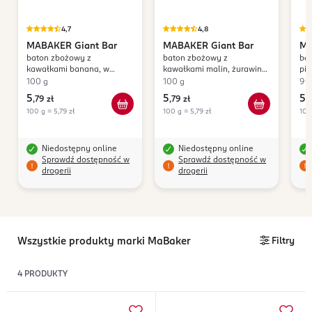
4,7
4,8
MABAKER
Giant Bar
MABAKER
Giant Bar
M
baton zbożowy z
baton zbożowy z
ba
kawałkami banana, w
kawałkami malin, żurawiną
pi
polewie jogurtowej
i truskawkami w polewie
100 g
100 g
90
jogurtowej
5
5
5
,
79 zł
,
79 zł
,
7
100 g = 5,79 zł
100 g = 5,79 zł
100
Niedostępny online
Niedostępny online
Sprawdź dostępność w
Sprawdź dostępność w
drogerii
drogerii
Wszystkie produkty marki MaBaker
Filtry
4
PRODUKTY