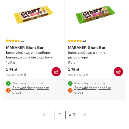
4,7
4,5
MABAKER
Giant Bar
MABAKER
Giant Bar
baton zbożowy z kawałkami
baton zbożowy o smaku
banana, w polewie jogurtowej
pistacjowym
100 g
90 g
5
5
,
79 zł
,
79 zł
100 g = 5,79 zł
100 g = 6,43 zł
Niedostępny online
Niedostępny online
Sprawdź dostępność w
Sprawdź dostępność w
drogerii
drogerii
z
1