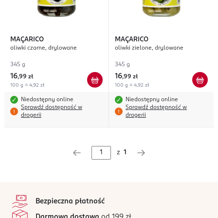
MAÇARICO
MAÇARICO
oliwki czarne, drylowane
oliwki zielone, drylowane
345 g
345 g
16
16
,
99 zł
,
99 zł
100 g = 4,92 zł
100 g = 4,92 zł
Niedostępny online
Niedostępny online
Sprawdź dostępność w
Sprawdź dostępność w
drogerii
drogerii
z
1
stopka
Bezpieczna płatność
Darmowa dostawa
od 199 zł