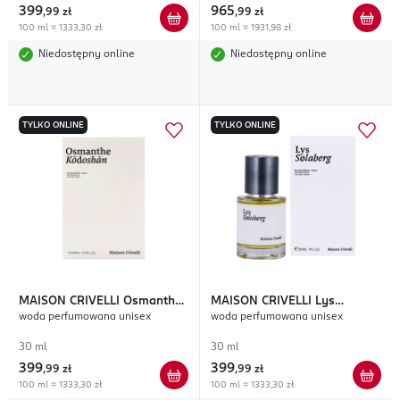
399
965
,
99 zł
,
99 zł
100 ml = 1333,30 zł
100 ml = 1931,98 zł
Niedostępny online
Niedostępny online
TYLKO ONLINE
TYLKO ONLINE
MAISON CRIVELLI
Osmanthe
MAISON CRIVELLI
Lys
woda perfumowana unisex
woda perfumowana unisex
Kodoshan
Solaberg
30 ml
30 ml
399
399
,
99 zł
,
99 zł
100 ml = 1333,30 zł
100 ml = 1333,30 zł