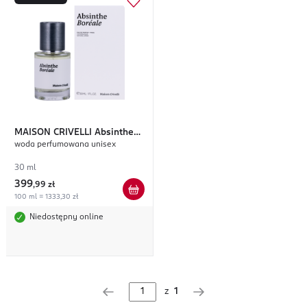
MAISON CRIVELLI
Absinthe
woda perfumowana unisex
Boreale
30 ml
399
,
99 zł
100 ml = 1333,30 zł
Niedostępny online
z
1