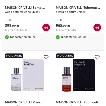
MAISON CRIVELLI
Santal
MAISON CRIVELLI
Tubereuse
woda perfumowana unisex
ekstrakt perfum unisex
Volcanique
Astrale
30 ml
50 ml
399
965
,
99 zł
,
99 zł
100 ml = 1333,30 zł
100 ml = 1931,98 zł
Niedostępny online
Niedostępny online
TYLKO ONLINE
TYLKO ONLINE
MAISON CRIVELLI
Rose
MAISON CRIVELLI
Patchouli