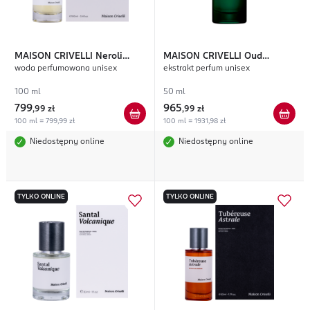
MAISON CRIVELLI
Neroli
MAISON CRIVELLI
Oud
woda perfumowana unisex
ekstrakt perfum unisex
Nasimba
Stallion
100 ml
50 ml
799
965
,
99 zł
,
99 zł
100 ml = 799,99 zł
100 ml = 1931,98 zł
Niedostępny online
Niedostępny online
TYLKO ONLINE
TYLKO ONLINE