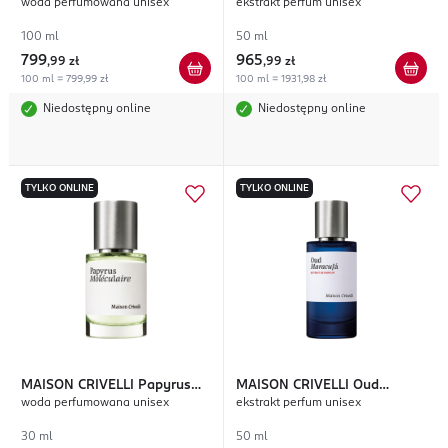
woda perfumowana unisex
ekstrakt perfum unisex
Saltifolia
Magnetik
100 ml
50 ml
799
965
,
99 zł
,
99 zł
100 ml = 799,99 zł
100 ml = 1931,98 zł
Niedostępny online
Niedostępny online
TYLKO ONLINE
TYLKO ONLINE
MAISON CRIVELLI
Papyrus
MAISON CRIVELLI
Oud
woda perfumowana unisex
ekstrakt perfum unisex
Moleculaire
Maracuja
30 ml
50 ml