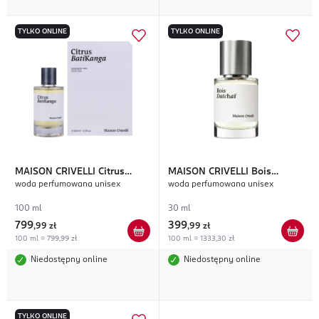
TYLKO ONLINE
TYLKO ONLINE
MAISON CRIVELLI
Citrus
MAISON CRIVELLI
Bois
woda perfumowana unisex
woda perfumowana unisex
Batikanga
Datchai
100 ml
30 ml
799
399
,
99 zł
,
99 zł
100 ml = 799,99 zł
100 ml = 1333,30 zł
Niedostępny online
Niedostępny online
TYLKO ONLINE