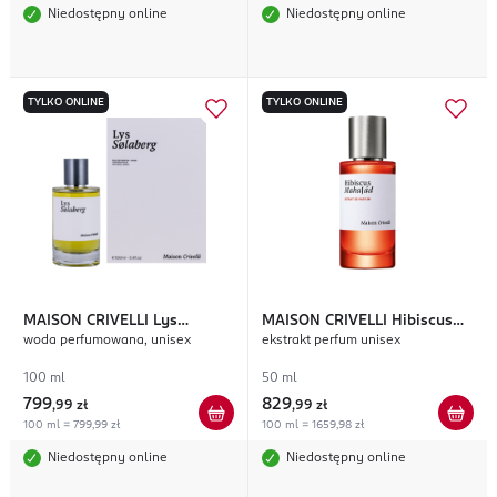
Niedostępny online
Niedostępny online
TYLKO ONLINE
TYLKO ONLINE
MAISON CRIVELLI
Lys
MAISON CRIVELLI
Hibiscus
woda perfumowana, unisex
ekstrakt perfum unisex
Solaberg
Mahajad
100 ml
50 ml
799
829
,
99 zł
,
99 zł
100 ml = 799,99 zł
100 ml = 1659,98 zł
Niedostępny online
Niedostępny online