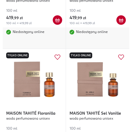
woda perfumowana unisex
woda perfumowana unisex
Cacao
100 ml
100 ml
419
419
,
99 zł
,
99 zł
100 ml = 419,99 zł
100 ml = 419,99 zł
Niedostępny online
Niedostępny online
TYLKO ONLINE
TYLKO ONLINE
MAISON TAHITÉ
Floranilla
MAISON TAHITÉ
Sel Vanille
woda perfumowana unisex
woda perfumowana unisex
100 ml
100 ml