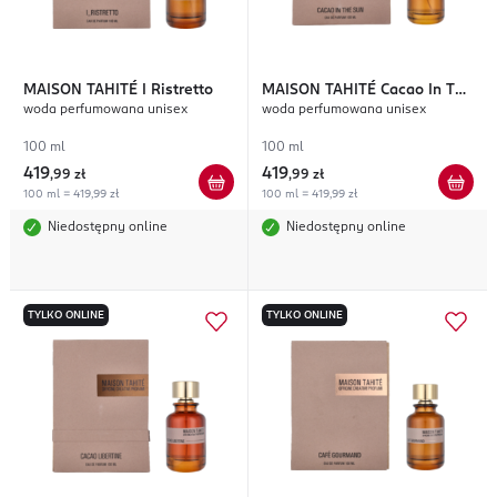
MAISON TAHITÉ
I Ristretto
MAISON TAHITÉ
Cacao In The
woda perfumowana unisex
woda perfumowana unisex
Sun
100 ml
100 ml
419
419
,
99 zł
,
99 zł
100 ml = 419,99 zł
100 ml = 419,99 zł
Niedostępny online
Niedostępny online
TYLKO ONLINE
TYLKO ONLINE