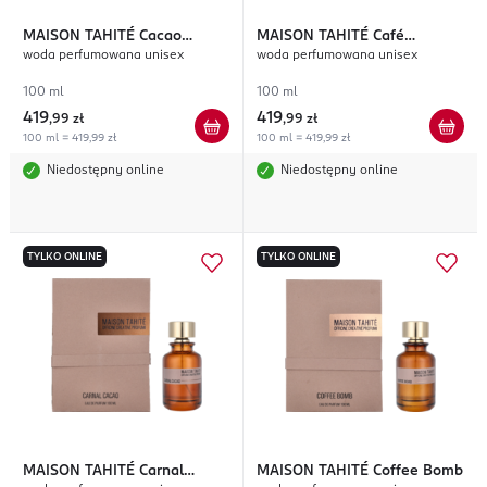
MAISON TAHITÉ
Cacao
MAISON TAHITÉ
Café
woda perfumowana unisex
woda perfumowana unisex
Libertine
Gourmand
100 ml
100 ml
419
419
,
99 zł
,
99 zł
100 ml = 419,99 zł
100 ml = 419,99 zł
Niedostępny online
Niedostępny online
TYLKO ONLINE
TYLKO ONLINE
MAISON TAHITÉ
Carnal
MAISON TAHITÉ
Coffee Bomb