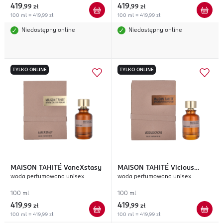
419
419
,
99 zł
,
99 zł
100 ml = 419,99 zł
100 ml = 419,99 zł
Niedostępny online
Niedostępny online
TYLKO ONLINE
TYLKO ONLINE
MAISON TAHITÉ
VaneXstasy
MAISON TAHITÉ
Vicious
woda perfumowana unisex
woda perfumowana unisex
Cacao
100 ml
100 ml
419
419
,
99 zł
,
99 zł
100 ml = 419,99 zł
100 ml = 419,99 zł