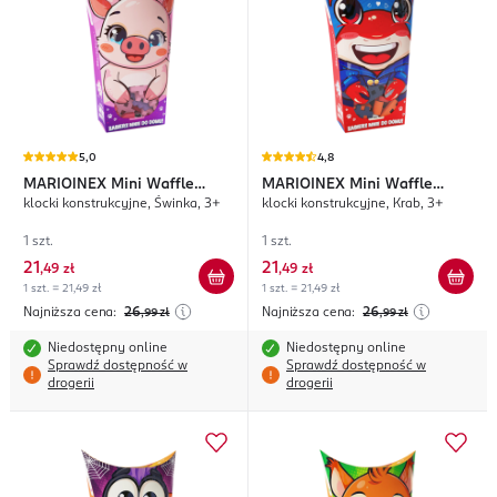
5,0
4,8
MARIOINEX
Mini Waffle
MARIOINEX
Mini Waffle
klocki konstrukcyjne, Świnka, 3+
klocki konstrukcyjne, Krab, 3+
Pocket Pets
Pocket Pets
1 szt.
1 szt.
21
21
,
49 zł
,
49 zł
1 szt. = 21,49 zł
1 szt. = 21,49 zł
Najniższa cena:
26
Najniższa cena:
26
,99
zł
,99
zł
Niedostępny online
Niedostępny online
Sprawdź dostępność w
Sprawdź dostępność w
drogerii
drogerii