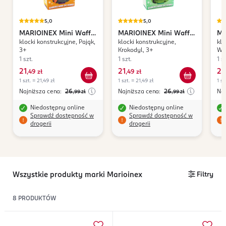
5,0
5,0
MARIOINEX
Mini Waffle
MARIOINEX
Mini Waffle
MA
klocki konstrukcyjne, Pająk,
klocki konstrukcyjne,
klo
Pocket Pets
Pocket Pets
Po
3+
Krokodyl, 3+
Wie
1 szt.
1 szt.
1 sz
21
21
21
,
49 zł
,
49 zł
,
1 szt. = 21,49 zł
1 szt. = 21,49 zł
1 sz
Najniższa cena:
26
Najniższa cena:
26
Naj
,99
zł
,99
zł
Niedostępny online
Niedostępny online
Sprawdź dostępność w
Sprawdź dostępność w
drogerii
drogerii
Wszystkie produkty marki Marioinex
Filtry
8
PRODUKTÓW