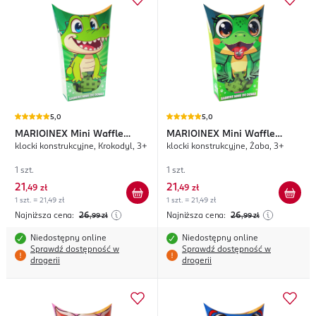
5,0
5,0
MARIOINEX
Mini Waffle
MARIOINEX
Mini Waffle
klocki konstrukcyjne, Krokodyl, 3+
klocki konstrukcyjne, Żaba, 3+
Pocket Pets
Pocket Pets
1 szt.
1 szt.
21
21
,
49 zł
,
49 zł
1 szt. = 21,49 zł
1 szt. = 21,49 zł
Najniższa cena:
26
Najniższa cena:
26
,99
zł
,99
zł
Niedostępny online
Niedostępny online
Sprawdź dostępność w
Sprawdź dostępność w
drogerii
drogerii