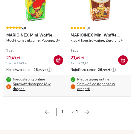
5,0
5,0
MARIOINEX
Mini Waffle
MARIOINEX
Mini Waffle
klocki konstrukcyjne, Papuga, 3+
klocki konstrukcyjne, Żyrafa, 3+
Pocket Pets
Pocket Pets
1 szt.
1 szt.
21
21
,
49 zł
,
49 zł
1 szt. = 21,49 zł
1 szt. = 21,49 zł
Najniższa cena:
26
Najniższa cena:
26
,99
zł
,99
zł
Niedostępny online
Niedostępny online
Sprawdź dostępność w
Sprawdź dostępność w
drogerii
drogerii
z
1
stopka