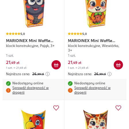
5,0
5,0
MARIOINEX
Mini Waffle
MARIOINEX
Mini Waffle
klocki konstrukcyjne, Pająk, 3+
klocki konstrukcyjne, Wiewiórka,
Pocket Pets
Pocket Pets
3+
1 szt.
1 szt.
21
21
,
49 zł
,
49 zł
1 szt. = 21,49 zł
1 szt. = 21,49 zł
Najniższa cena:
26
Najniższa cena:
26
,99
zł
,99
zł
Niedostępny online
Niedostępny online
Sprawdź dostępność w
Sprawdź dostępność w
drogerii
drogerii