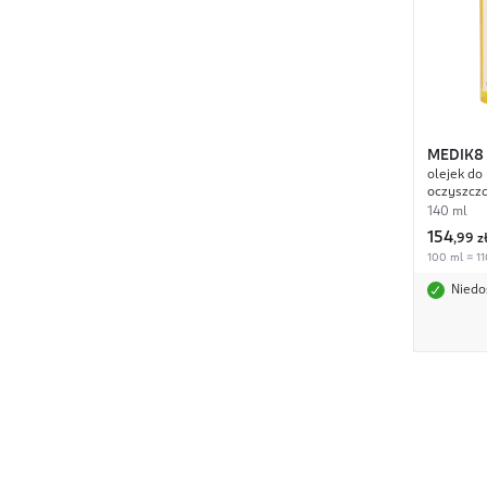
MEDIK8
olejek do
oczyszcz
140 ml
154
,
99 z
100 ml = 110
Niedo