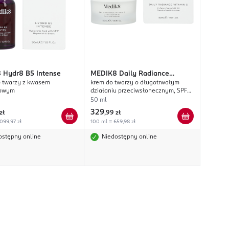
8
Hydr8 B5 Intense
MEDIK8
Daily Radiance
 twarzy z kwasem
krem do twarzy o długotrwałym
Vitamin C
nowym
działaniu przeciwsłonecznym, SPF
30;
50 ml
329
zł
,
99 zł
099,97 zł
100 ml = 659,98 zł
ostępny online
Niedostępny online