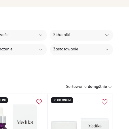
wości
Składniki
aczenie
Zastosowanie
Sortowanie
domyślnie
LINE
TYLKO ONLINE