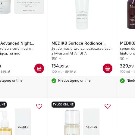
Advanced Night
MEDIK8
Surface Radiance
MEDIK
warzy z ceramidami,
żel do mycia twarzy, oczyszczający,
serum do
Cleanse
ący, na noc
z kwasami AHA i BHA
hialuro
150 ml
30 ml
134
329
ł
,
99 zł
,
99 
9,98 zł
100 ml = 89,99 zł
100 ml = 1
stępny online
Niedostępny online
Nied
LINE
TYLKO ONLINE