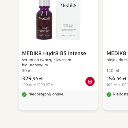
MEDIK8
Hydr8 B5 Intense
MEDIK8
serum do twarzy z kwasem
olejek do m
hialuronowym
30 ml
140 ml
329
154
,
99 zł
,
99 zł
100 ml = 1099,97 zł
100 ml = 110,
Niedostępny online
Niedost