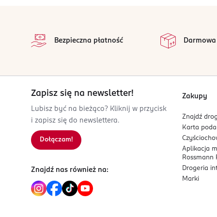
stopka
Bezpieczna płatność
Darmowa
Zapisz się na newsletter!
Zakupy
Lubisz być na bieżąco? Kliknij w przycisk
Znajdź drog
i zapisz się do newslettera.
Karta pod
Czyścioch
Dołączam!
Aplikacja 
Rossmann P
Drogeria i
Znajdź nas również na:
Marki