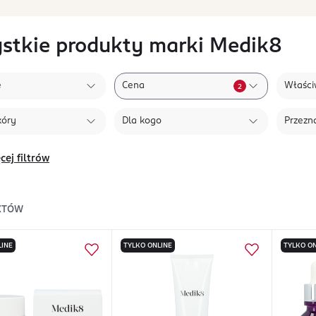
stkie produkty marki Medik8
e
Cena
Właści
2
kóry
Dla kogo
Przezn
cej filtrów
KTÓW
LINE
TYLKO ONLINE
TYLKO ON