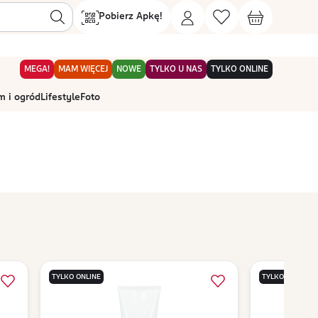
Pobierz Apkę!
MEGA!
MAM WIĘCEJ
NOWE
TYLKO U NAS
TYLKO ONLINE
 i ogród
Lifestyle
Foto
TYLKO ONLINE
TYLKO ONLINE