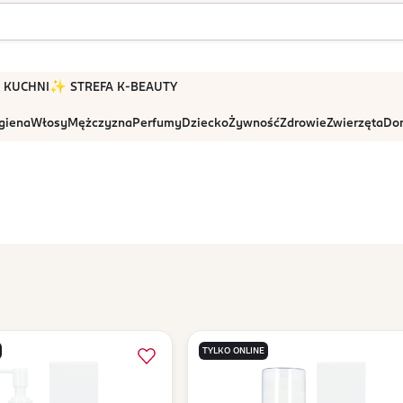
 W KUCHNI
✨ STREFA K-BEAUTY
igiena
Włosy
Mężczyzna
Perfumy
Dziecko
Żywność
Zdrowie
Zwierzęta
Dom
TYLKO ONLINE