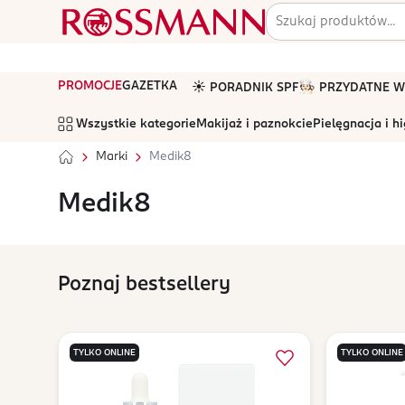
PROMOCJE
GAZETKA
☀️ PORADNIK SPF
🧑🏻‍🍳 PRZYDATNE
Wszystkie kategorie
Makijaż i paznokcie
Pielęgnacja i h
Marki
Medik8
Medik8
Poznaj bestsellery
TYLKO ONLINE
TYLKO ONLINE