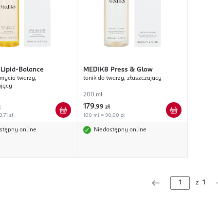
Lipid-Balance
MEDIK8
Press & Glow
 mycia twarzy,
tonik do twarzy, złuszczający
ający
200 ml
179
ł
,
99 zł
,71 zł
100 ml = 90,00 zł
stępny online
Niedostępny online
z
1