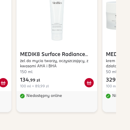
MEDIK8
Surface Radiance
MEDIK8
Cleanse
żel do mycia twarzy, oczyszczający, z
Vitamin C
krem do twa
kwasami AHA i BHA
działaniu pr
150 ml
50 ml
134
329
,
99 zł
,
99 zł
100 ml = 89,99 zł
100 ml = 659,9
Niedostępny online
Niedostę