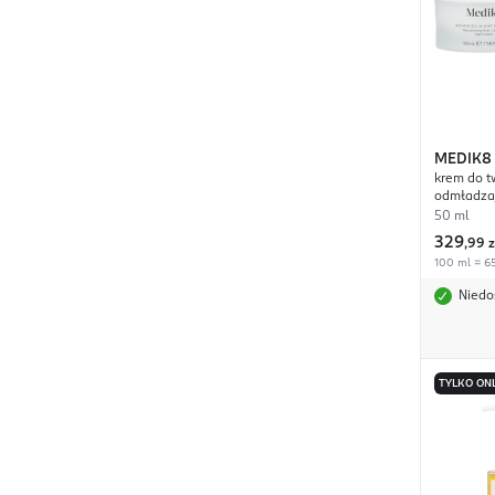
MEDIK8
krem do t
Restore
odmładzaj
50 ml
329
,
99 z
100 ml = 65
Niedo
TYLKO ON