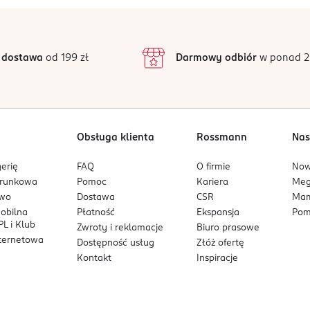
 dostawa
od 199 zł
Darmowy odbiór
w ponad 2
Obsługa klienta
Rossmann
Nas
erię
FAQ
O firmie
No
arunkowa
Pomoc
Kariera
Me
owo
Dostawa
CSR
Mam
mobilna
Płatność
Ekspansja
Pom
L i Klub
Zwroty i reklamacje
Biuro prasowe
nternetowa
Dostępność usług
Złóż ofertę
Kontakt
Inspiracje