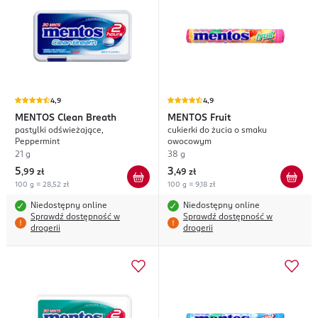
4,9
4,9
MENTOS
Clean Breath
MENTOS
Fruit
pastylki odświeżające,
cukierki do żucia o smaku
Peppermint
owocowym
21 g
38 g
5
3
,
99 zł
,
49 zł
100 g = 28,52 zł
100 g = 9,18 zł
Niedostępny online
Niedostępny online
Sprawdź dostępność w
Sprawdź dostępność w
drogerii
drogerii