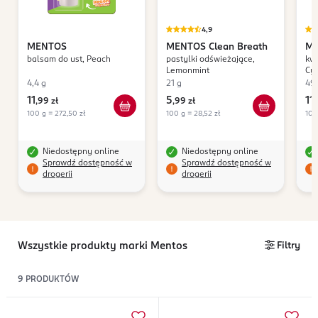
4,9
MENTOS
MENTOS
Clean Breath
M
balsam do ust, Peach
pastylki odświeżające,
kwa
Lemonmint
Cy
4,4 g
21 g
49
11
5
11
,
99 zł
,
99 zł
,
100 g = 272,50 zł
100 g = 28,52 zł
100
Niedostępny online
Niedostępny online
Sprawdź dostępność w
Sprawdź dostępność w
drogerii
drogerii
Wszystkie produkty marki Mentos
Filtry
9
PRODUKTÓW