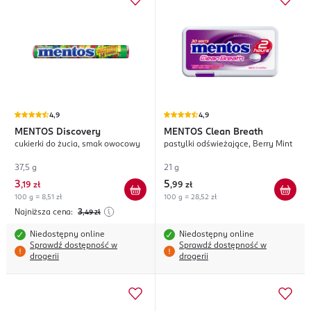
4,9
4,9
MENTOS
Discovery
MENTOS
Clean Breath
cukierki do żucia, smak owocowy
pastylki odświeżające, Berry Mint
37,5 g
21 g
3
5
,
19 zł
,
99 zł
100 g = 8,51 zł
100 g = 28,52 zł
Najniższa cena:
3
,49
zł
Niedostępny online
Niedostępny online
Sprawdź dostępność w
Sprawdź dostępność w
drogerii
drogerii