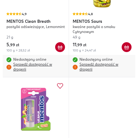
4,9
4,8
MENTOS
Clean Breath
MENTOS
Sours
pastylki odświeżające, Lemonmint
kwaśne pastylki o smaku
Cytrynowym
21 g
49 g
5
11
,
99 zł
,
99 zł
100 g = 28,52 zł
100 g = 24,47 zł
Niedostępny online
Niedostępny online
Sprawdź dostępność w
Sprawdź dostępność w
drogerii
drogerii