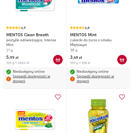
4,9
4,8
MENTOS
Clean Breath
MENTOS
Mint
pastylki odświeżające, Intense
cukierki do żucia o smaku
Mint
Miętowym
21 g
38 g
5
3
,
99 zł
,
49 zł
100 g = 28,52 zł
100 g = 9,18 zł
Niedostępny online
Niedostępny online
Sprawdź dostępność w
Sprawdź dostępność w
drogerii
drogerii