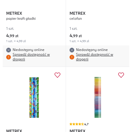
METREX
METREX
papier kraft gładki
celofan
1 szt.
1 szt.
4
4
,
99 zł
,
99 zł
1 szt. = 4,99 zł
1 szt. = 4,99 zł
Niedostępny online
Niedostępny online
Sprawdź dostępność w
Sprawdź dostępność w
drogerii
drogerii
4,7
METREX
METREX