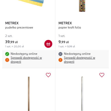
METREX
METREX
pudełko prezentowe
papier kraft folia
2 szt.
1 szt.
39
9
,
99 zł
,
99 zł
1 szt. = 20,00 zł
1 szt. = 9,99 zł
Niedostępny online
Niedostępny online
Sprawdź dostępność w
Sprawdź dostępność w
drogerii
drogerii