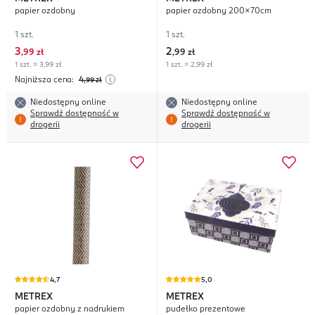
papier ozdobny
papier ozdobny 200x70cm
1 szt.
1 szt.
3
2
,
99 zł
,
99 zł
1 szt. = 3,99 zł
1 szt. = 2,99 zł
Najniższa cena:
4
,99
zł
Niedostępny online
Niedostępny online
Sprawdź dostępność w
Sprawdź dostępność w
drogerii
drogerii
4,7
5,0
METREX
METREX
papier ozdobny z nadrukiem
pudełko prezentowe