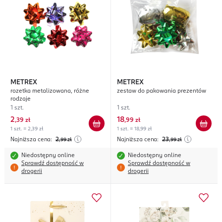
METREX
METREX
rozetka metalizowana, różne
zestaw do pakowania prezentów
rodzaje
1 szt.
1 szt.
2
18
,
39 zł
,
99 zł
1 szt. = 2,39 zł
1 szt. = 18,99 zł
Najniższa cena:
2
Najniższa cena:
23
,99
zł
,99
zł
Niedostępny online
Niedostępny online
Sprawdź dostępność w
Sprawdź dostępność w
drogerii
drogerii