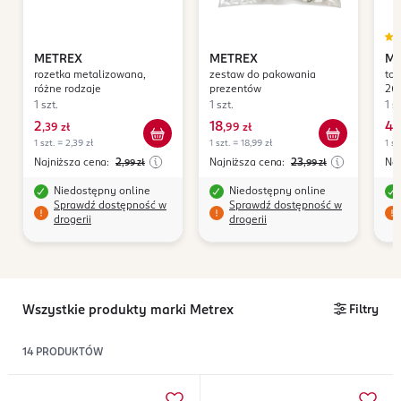
METREX
METREX
ME
rozetka metalizowana,
zestaw do pakowania
tor
różne rodzaje
prezentów
26x
rod
1 szt.
1 szt.
1 sz
2
18
4
,
39 zł
,
99 zł
,
7
1 szt. = 2,39 zł
1 szt. = 18,99 zł
1 sz
Najniższa cena:
2
Najniższa cena:
23
Naj
,99
zł
,99
zł
Niedostępny online
Niedostępny online
Sprawdź dostępność w
Sprawdź dostępność w
drogerii
drogerii
Wszystkie produkty marki Metrex
Filtry
14
PRODUKTÓW