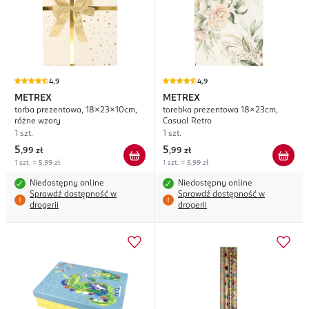
4,9
4,9
METREX
METREX
torba prezentowa, 18x23x10cm,
torebka prezentowa 18x23cm,
różne wzory
Casual Retro
1 szt.
1 szt.
5
5
,
99 zł
,
99 zł
1 szt. = 5,99 zł
1 szt. = 5,99 zł
Niedostępny online
Niedostępny online
Sprawdź dostępność w
Sprawdź dostępność w
drogerii
drogerii