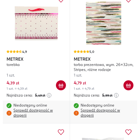
4,9
5,0
METREX
METREX
torebka
torba prezentowa, wym. 26x32cm,
Stripes, różne rodzaje
1 szt.
1 szt.
4
4
,
39 zł
,
79 zł
1 szt. = 4,39 zł
1 szt. = 4,79 zł
Najniższa cena:
5
Najniższa cena:
5
,49
zł
,99
zł
Niedostępny online
Niedostępny online
Sprawdź dostępność w
Sprawdź dostępność w
drogerii
drogerii