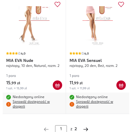
4,0
4,0
MIA EVA
Nude
MIA EVA
Sensuel
rajstopy, 10 den, Natural, rozm. 2
rajstopy, 20 den, Beż, rozm. 2
1 para
1 para
15
11
,
99 zł
,
99 zł
1 szt. = 15,99 zł
1 szt. = 11,99 zł
Niedostępny online
Niedostępny online
Sprawdź dostępność w
Sprawdź dostępność w
drogerii
drogerii
z
2