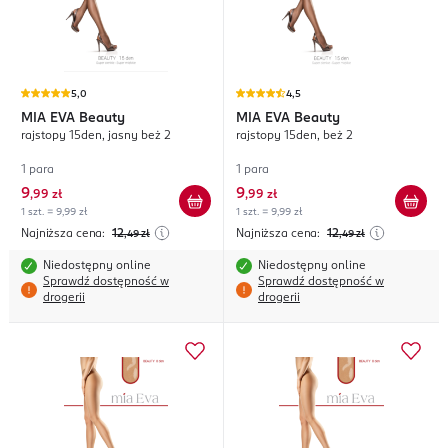
5,0
4,5
MIA EVA
Beauty
MIA EVA
Beauty
rajstopy 15den, jasny beż 2
rajstopy 15den, beż 2
1 para
1 para
9
9
,
99 zł
,
99 zł
1 szt. = 9,99 zł
1 szt. = 9,99 zł
Najniższa cena:
12
Najniższa cena:
12
,49
zł
,49
zł
Niedostępny online
Niedostępny online
Sprawdź dostępność w
Sprawdź dostępność w
drogerii
drogerii