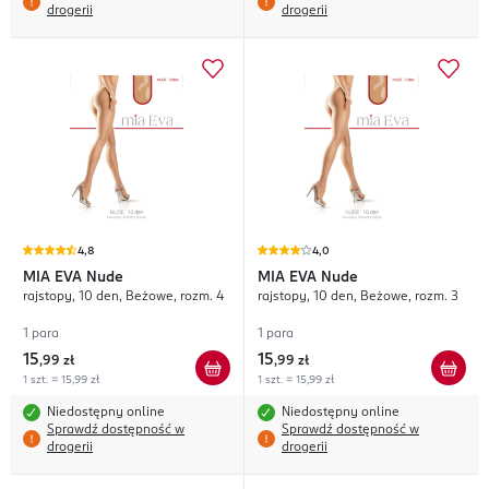
drogerii
drogerii
4,8
4,0
MIA EVA
Nude
MIA EVA
Nude
rajstopy, 10 den, Beżowe, rozm. 4
rajstopy, 10 den, Beżowe, rozm. 3
1 para
1 para
15
15
,
99 zł
,
99 zł
1 szt. = 15,99 zł
1 szt. = 15,99 zł
Niedostępny online
Niedostępny online
Sprawdź dostępność w
Sprawdź dostępność w
drogerii
drogerii