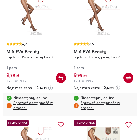
4,7
4,5
MIA EVA
Beauty
MIA EVA
Beauty
rajstopy 15den, jasny beż 3
rajstopy 15den, jasny beż 4
1 para
1 para
9
9
,
99 zł
,
99 zł
1 szt. = 9,99 zł
1 szt. = 9,99 zł
Najniższa cena:
12
Najniższa cena:
12
,49
zł
,49
zł
Niedostępny online
Niedostępny online
Sprawdź dostępność w
Sprawdź dostępność w
drogerii
drogerii
TYLKO U NAS
TYLKO U NAS