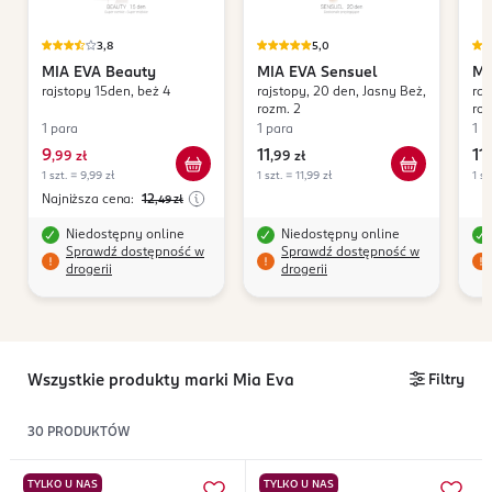
3,8
5,0
MIA EVA
Beauty
MIA EVA
Sensuel
MI
rajstopy 15den, beż 4
rajstopy, 20 den, Jasny Beż,
raj
rozm. 2
roz
1 para
1 para
1 p
9
11
11
,
99 zł
,
99 zł
,
1 szt. = 9,99 zł
1 szt. = 11,99 zł
1 sz
Najniższa cena:
12
,49
zł
Niedostępny online
Niedostępny online
Sprawdź dostępność w
Sprawdź dostępność w
drogerii
drogerii
Wszystkie produkty marki Mia Eva
Filtry
30
PRODUKTÓW
TYLKO U NAS
TYLKO U NAS