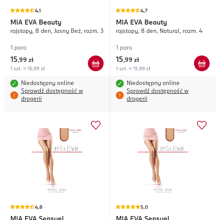
4,1
4,7
MIA EVA
Beauty
MIA EVA
Beauty
rajstopy, 8 den, Jasny Beż, rozm. 3
rajstopy, 8 den, Natural, rozm. 4
1 para
1 para
15
15
,
99 zł
,
99 zł
1 szt. = 15,99 zł
1 szt. = 15,99 zł
Niedostępny online
Niedostępny online
Sprawdź dostępność w
Sprawdź dostępność w
drogerii
drogerii
4,8
5,0
MIA EVA
Sensuel
MIA EVA
Sensuel