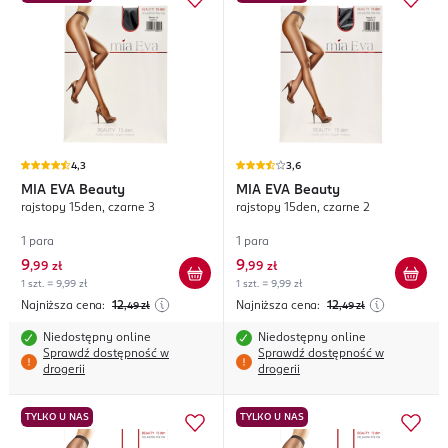
4,3
3,6
MIA EVA
Beauty
MIA EVA
Beauty
rajstopy 15den, czarne 3
rajstopy 15den, czarne 2
1 para
1 para
9
9
,
99 zł
,
99 zł
1 szt. = 9,99 zł
1 szt. = 9,99 zł
Najniższa cena:
12
Najniższa cena:
12
,49
zł
,49
zł
Niedostępny online
Niedostępny online
Sprawdź dostępność w
Sprawdź dostępność w
drogerii
drogerii
TYLKO U NAS
TYLKO U NAS