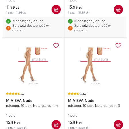
1 para
1 para
11
15
,
99 zł
,
99 zł
1 szt. = 11,99 zł
1 szt. = 15,99 zł
Niedostępny online
Niedostępny online
Sprawdź dostępność w
Sprawdź dostępność w
drogerii
drogerii
4,7
3,7
MIA EVA
Nude
MIA EVA
Nude
rajstopy, 10 den, Natural, rozm. 4
rajstopy, 10 den, Natural, rozm. 3
1 para
1 para
15
15
,
99 zł
,
99 zł
1 szt. = 15,99 zł
1 szt. = 15,99 zł