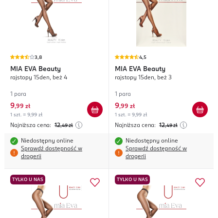
3,8
4,5
MIA EVA
Beauty
MIA EVA
Beauty
rajstopy 15den, beż 4
rajstopy 15den, beż 3
1 para
1 para
9
9
,
99 zł
,
99 zł
1 szt. = 9,99 zł
1 szt. = 9,99 zł
Najniższa cena:
12
Najniższa cena:
12
,49
zł
,49
zł
Niedostępny online
Niedostępny online
Sprawdź dostępność w
Sprawdź dostępność w
drogerii
drogerii
TYLKO U NAS
TYLKO U NAS