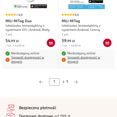
4,0
5,0
MILI
MiTag Duo
MILI
MiTag
lokalizator, kompatybilny z
lokalizator, kompatybilny z
systemami iOS i Android, Biały
systemem Android, Czarny
1 szt.
1 szt.
54
39
,
99 zł
,
99 zł
1 szt. = 54,99 zł
1 szt. = 39,99 zł
Niedostępny online
Niedostępny online
Sprawdź dostępność w
Sprawdź dostępność w
drogerii
drogerii
z
1
stopka
Bezpieczna płatność
Darmowa dostawa
od 199 zł