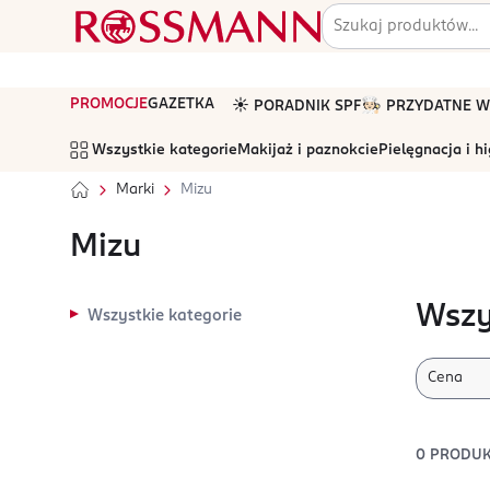
PROMOCJE
GAZETKA
☀️ PORADNIK SPF
🧑🏻‍🍳 PRZYDATNE
Wszystkie kategorie
Makijaż i paznokcie
Pielęgnacja i h
Marki
Mizu
Mizu
Wszy
Wszystkie kategorie
Cena
0
PRODU