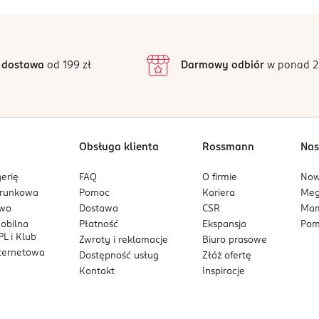
 dostawa
od 199 zł
Darmowy odbiór
w ponad 2
Obsługa klienta
Rossmann
Nas
erię
FAQ
O firmie
No
arunkowa
Pomoc
Kariera
Me
owo
Dostawa
CSR
Mam
mobilna
Płatność
Ekspansja
Pom
L i Klub
Zwroty i reklamacje
Biuro prasowe
nternetowa
Dostępność usług
Złóż ofertę
Kontakt
Inspiracje