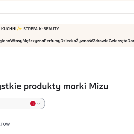
 W KUCHNI
✨ STREFA K-BEAUTY
igiena
Włosy
Mężczyzna
Perfumy
Dziecko
Żywność
Zdrowie
Zwierzęta
Dom
stkie produkty marki Mizu
1
KTÓW