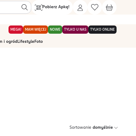
Pobierz Apkę!
MEGA!
MAM WIĘCEJ
NOWE
TYLKO U NAS
TYLKO ONLINE
 i ogród
Lifestyle
Foto
Sortowanie
domyślnie