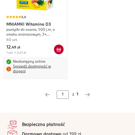
5,0
MNIAMKI
Witamina D3
pastylki do ssania, 500 j.m, o
smaku ananasowym, 3+,
suplement diety
60 szt.
12
,
49 zł
1 szt. = 0,21 zł
Niedostępny online
Sprawdź dostępność w
drogerii
z
1
stopka
Bezpieczna płatność
Darmowa dostawa
od 199 zł