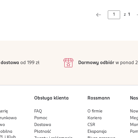
z
1
 dostawa
od 199 zł
Darmowy odbiór
w ponad 2
Obsługa klienta
Rossmann
Nas
erię
FAQ
O firmie
No
arunkowa
Pomoc
Kariera
Me
owo
Dostawa
CSR
Mam
mobilna
Płatność
Ekspansja
Pom
L i Klub