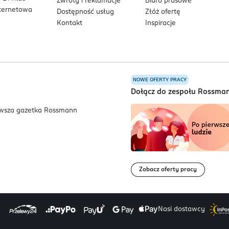
Zwroty i reklamacje
Biuro prasowe
nternetowa
Dostępność usług
Złóż ofertę
Kontakt
Inspiracje
NOWE OFERTY PRACY
a
Dołącz do zespołu Rossma
Zobacz oferty pracy
Nasi dostawcy