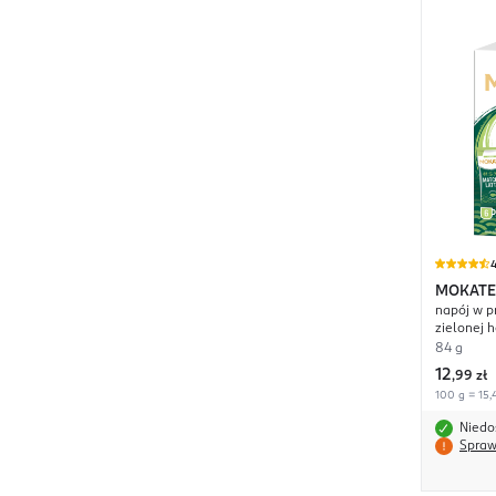
4
MOKATE
napój w p
zielonej 
84 g
12
,
99 zł
100 g = 15,
Niedo
Spraw