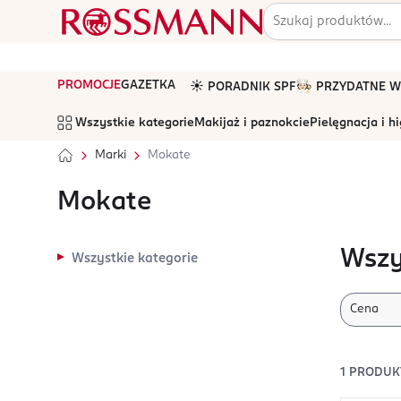
PROMOCJE
GAZETKA
☀️ PORADNIK SPF
🧑🏻‍🍳 PRZYDATNE
Wszystkie kategorie
Makijaż i paznokcie
Pielęgnacja i h
Marki
Mokate
Mokate
Wszy
Wszystkie kategorie
Cena
1
PRODUK