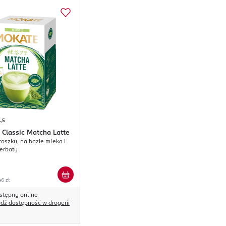
,5
Classic Matcha Latte
roszku, na bazie mleka i
herbaty
46 zł
stępny online
dź dostępność w drogerii