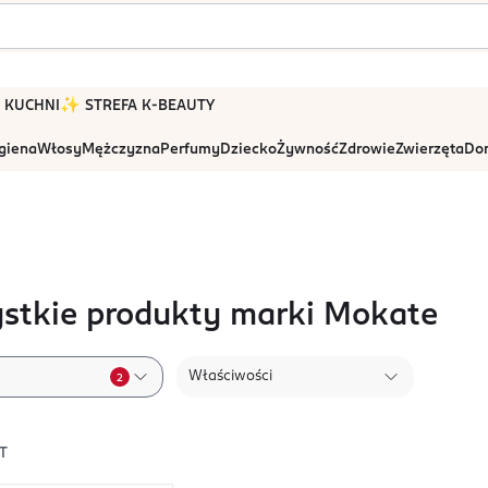
 W KUCHNI
✨ STREFA K-BEAUTY
igiena
Włosy
Mężczyzna
Perfumy
Dziecko
Żywność
Zdrowie
Zwierzęta
Dom
stkie produkty marki Mokate
Właściwości
2
T