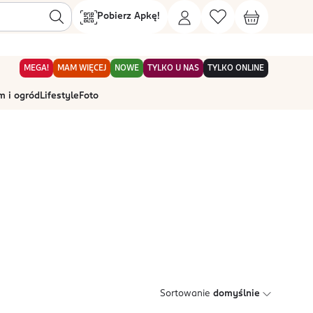
Pobierz Apkę!
MEGA!
MAM WIĘCEJ
NOWE
TYLKO U NAS
TYLKO ONLINE
 i ogród
Lifestyle
Foto
Sortowanie
domyślnie