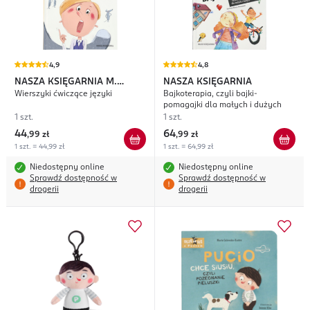
4,9
4,8
NASZA KSIĘGARNIA
M.
NASZA KSIĘGARNIA
Wierszyki ćwiczące języki
Bajkoterapia, czyli bajki-
Galewska-Kustra, E. W.
pomagajki dla małych i dużych
Szwajkowscy
1 szt.
1 szt.
44
64
,
99 zł
,
99 zł
1 szt. = 44,99 zł
1 szt. = 64,99 zł
Niedostępny online
Niedostępny online
Sprawdź dostępność w
Sprawdź dostępność w
drogerii
drogerii