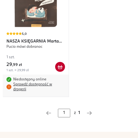
5,0
NASZA KSIĘGARNIA
Marta
Pucio mówi dobranoc
Galewska-Kustra
1 szt.
29
,
99 zł
1 szt. = 29,99 zł
Niedostępny online
Sprawdź dostępność w
drogerii
z
1
stopka