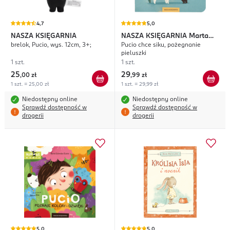
4,7
5,0
NASZA KSIĘGARNIA
NASZA KSIĘGARNIA
Marta
brelok, Pucio, wys. 12cm, 3+;
Pucio chce siku, pożegnanie
Galewska-Kustra
pieluszki
1 szt.
1 szt.
25
29
,
00 zł
,
99 zł
1 szt. = 25,00 zł
1 szt. = 29,99 zł
Niedostępny online
Niedostępny online
Sprawdź dostępność w
Sprawdź dostępność w
drogerii
drogerii
5,0
5,0