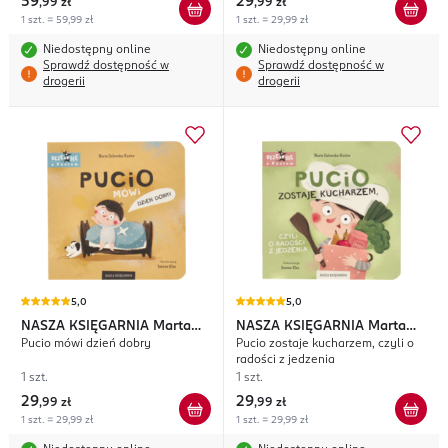
59
29
,
99 zł
,
99 zł
1 szt. = 59,99 zł
1 szt. = 29,99 zł
Niedostępny online
Niedostępny online
Sprawdź dostępność w
Sprawdź dostępność w
drogerii
drogerii
5,0
5,0
NASZA KSIĘGARNIA
Marta
NASZA KSIĘGARNIA
Marta
Pucio mówi dzień dobry
Pucio zostaje kucharzem, czyli o
Galewska-Kustra
Galewska-Kustra
radości z jedzenia
1 szt.
1 szt.
29
29
,
99 zł
,
99 zł
1 szt. = 29,99 zł
1 szt. = 29,99 zł