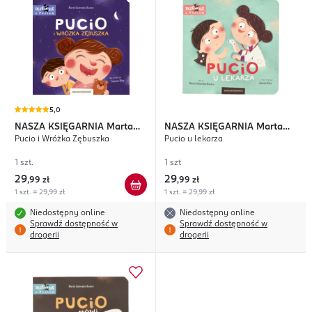
5,0
NASZA KSIĘGARNIA
Marta
NASZA KSIĘGARNIA
Marta
Pucio i Wróżka Zębuszka
Pucio u lekarza
Galewska-Kustra
Galewska-Kustra
1 szt.
1 szt
29
29
,
99 zł
,
99 zł
1 szt. = 29,99 zł
1 szt. = 29,99 zł
Niedostępny online
Niedostępny online
Sprawdź dostępność w
Sprawdź dostępność w
drogerii
drogerii