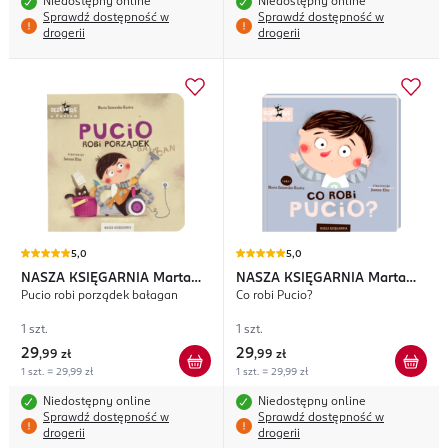
Niedostępny online
Niedostępny online
Sprawdź dostępność w
Sprawdź dostępność w
drogerii
drogerii
5,0
5,0
NASZA KSIĘGARNIA
Marta
NASZA KSIĘGARNIA
Marta
Pucio robi porządek bałagan
Co robi Pucio?
Galewska-Kustra
Galewska-Kustra
1 szt.
1 szt.
29
29
,
99 zł
,
99 zł
1 szt. = 29,99 zł
1 szt. = 29,99 zł
Niedostępny online
Niedostępny online
Sprawdź dostępność w
Sprawdź dostępność w
drogerii
drogerii