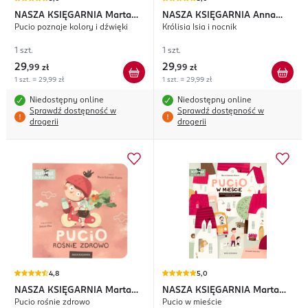
NASZA KSIĘGARNIA
Marta
NASZA KSIĘGARNIA
Anna
Pucio poznaje kolory i dźwięki
Królisia Isia i nocnik
Galewska-Kustra
Mietelska
1 szt.
1 szt.
29
29
,
99 zł
,
99 zł
1 szt. = 29,99 zł
1 szt. = 29,99 zł
Niedostępny online
Niedostępny online
Sprawdź dostępność w
Sprawdź dostępność w
drogerii
drogerii
4,8
5,0
NASZA KSIĘGARNIA
Marta
NASZA KSIĘGARNIA
Marta
Pucio rośnie zdrowo
Pucio w mieście
Galewska-Kustra
Galewska-Kustra