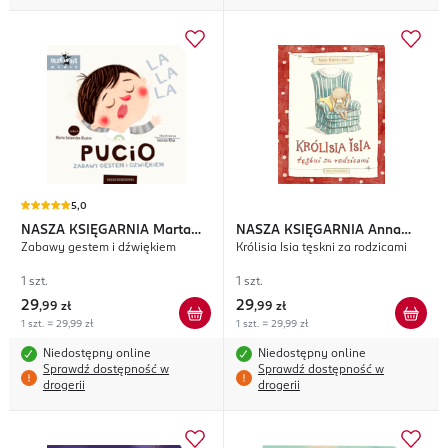
5,0
NASZA KSIĘGARNIA
Marta
NASZA KSIĘGARNIA
Anna
Zabawy gestem i dźwiękiem
Królisia Isia tęskni za rodzicami
Galewska-Kustra
Mietelska
1 szt.
1 szt.
29
29
,
99 zł
,
99 zł
1 szt. = 29,99 zł
1 szt. = 29,99 zł
Niedostępny online
Niedostępny online
Sprawdź dostępność w
Sprawdź dostępność w
drogerii
drogerii