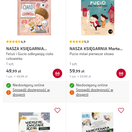
4,9
5,0
NASZA KSIĘGARNIA
NASZA KSIĘGARNIA
Marta
Feluś i Gucio odkrywają ciało
Pucio mówi pierwsze słowa
Katarzyna Kozłowska
Galewska-Kustra
człowieka
1 szt.
1 szt.
49
59
,
99 zł
,
99 zł
1 szt. = 49,99 zł
1 szt. = 59,99 zł
Niedostępny online
Niedostępny online
Sprawdź dostępność w
Sprawdź dostępność w
drogerii
drogerii