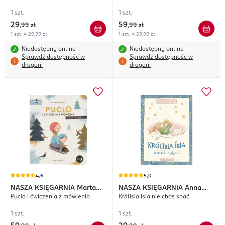
1 szt.
1 szt.
29
59
,
99 zł
,
99 zł
1 szt. = 29,99 zł
1 szt. = 59,99 zł
Niedostępny online
Niedostępny online
Sprawdź dostępność w
Sprawdź dostępność w
drogerii
drogerii
4,6
5,0
NASZA KSIĘGARNIA
Marta
NASZA KSIĘGARNIA
Anna
Pucio i ćwiczenia z mówienia
Królisia Isia nie chce spać
Galewska-Kustra
Mietelska
1 szt.
1 szt.