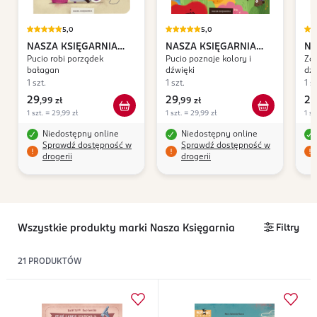
5,0
5,0
NASZA KSIĘGARNIA
NASZA KSIĘGARNIA
NA
Pucio robi porządek
Pucio poznaje kolory i
Za
Marta Galewska-Kustra
Marta Galewska-Kustra
Ma
bałagan
dźwięki
dź
1 szt.
1 szt.
1 sz
29
29
29
,
99 zł
,
99 zł
1 szt. = 29,99 zł
1 szt. = 29,99 zł
1 sz
Niedostępny online
Niedostępny online
Sprawdź dostępność w
Sprawdź dostępność w
drogerii
drogerii
Wszystkie produkty marki Nasza Księgarnia
Filtry
21
PRODUKTÓW