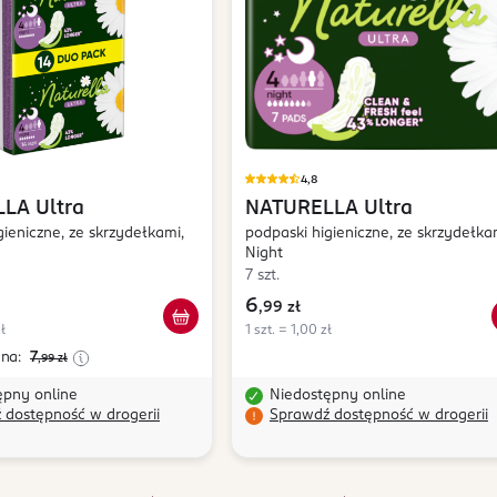
4,8
LLA
Ultra
NATURELLA
Ultra
gieniczne, ze skrzydełkami,
podpaski higieniczne, ze skrzydełka
Night
7 szt.
6
,
99 zł
ł
1 szt. = 1,00 zł
ena:
7
,99
zł
ępny online
Niedostępny online
 dostępność w drogerii
Sprawdź dostępność w drogerii