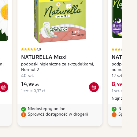
4,9
4,9
NATURELLA
Maxi
NATUREL
mi,
podpaski higieniczne ze skrzydełkami,
podpaski higi
Normal 2
na noc
40 szt.
12 szt.
14
8
,
99 zł
,
49 zł
1 szt. = 0,37 zł
1 szt. = 0,71 zł
Najniższa ce
Niedostępny online
Niedostę
Sprawdź dostępność w drogerii
Sprawdź 