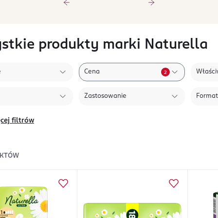
stkie produkty marki Naturella
e
Cena
Właści
2
Zastosowanie
Format
cej filtrów
KTÓW