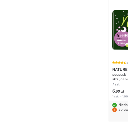
4
NATURE
podpaski 
skrzydełk
7 szt.
6
,
99 zł
1 szt. = 1,00
Niedo
Spraw