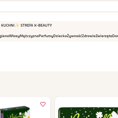
 W KUCHNI
✨ STREFA K-BEAUTY
igiena
Włosy
Mężczyzna
Perfumy
Dziecko
Żywność
Zdrowie
Zwierzęta
Dom