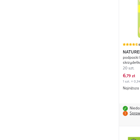
4
NATURE
podpaski 
skrzydełk
20 szt.
6
,
79 zł
1 szt. = 0,34
Najniższa
Niedo
Spraw