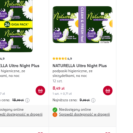
4,9
4,9
ELLA
Ultra Night Plus
NATURELLA
Ultra Night Plus
 higieniczne, ze
podpaski higieniczne, ze
kami, na noc
skrzydełkami, na noc
12 szt.
8
,
49 zł
7 zł
1 szt. = 0,71 zł
a cena:
18
Najniższa cena:
9
,99
zł
,99
zł
ostępny online
Niedostępny online
wdź dostępność w drogerii
Sprawdź dostępność w drogerii