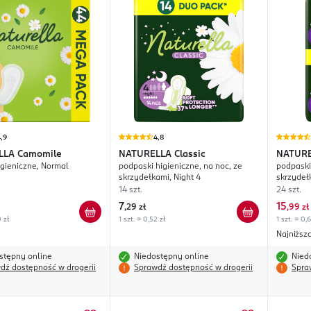
,9
4,8
LLA
Camomile
NATURELLA
Classic
NATUR
igieniczne, Normal
podpaski higieniczne, na noc, ze
podpaski
skrzydełkami, Night 4
skrzydeł
14 szt.
24 szt.
7
15
,
29 zł
,
99 zł
0 zł
1 szt. = 0,52 zł
1 szt. = 0,6
Najniższ
stępny online
Niedostępny online
Nied
dź dostępność w drogerii
Sprawdź dostępność w drogerii
Spra