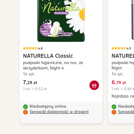
4,8
4,9
NATURELLA
Classic
NATURE
podpaski higieniczne, na noc, ze
podpaski hi
skrzydełkami, Night 4
Night
14 szt.
14 szt.
7
6
,
29 zł
,
79 zł
1 szt. = 0,52 zł
1 szt. = 0,49 z
Najniższa c
Niedostępny online
Niedost
Sprawdź dostępność w drogerii
Sprawdź