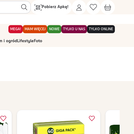
Pobierz Apkę!
MEGA!
MAM WIĘCEJ
NOWE
TYLKO U NAS
TYLKO ONLINE
 i ogród
Lifestyle
Foto