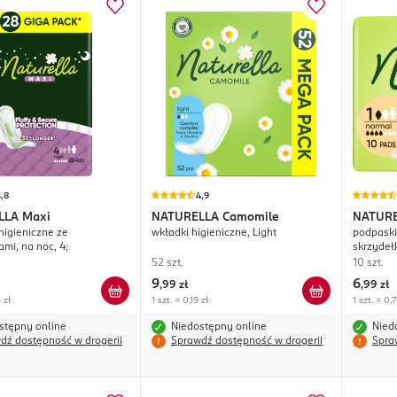
,8
4,9
LLA
Maxi
NATURELLA
Camomile
NATUR
higieniczne ze
wkładki higieniczne, Light
podpaski
mi, na noc, 4;
skrzydeł
52 szt.
10 szt.
9
6
,
99 zł
,
99 zł
 zł
1 szt. = 0,19 zł
1 szt. = 0,
stępny online
Niedostępny online
Nied
dź dostępność w drogerii
Sprawdź dostępność w drogerii
Spra