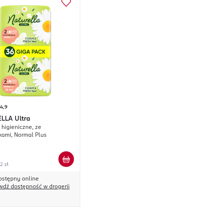
4,9
ELLA
Ultra
 higieniczne, ze
kami, Normal Plus
42 zł
ostępny online
wdź dostępność w drogerii