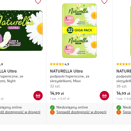
,8
4,9
LLA
Ultra
NATURELLA
Ultra
NATUR
higieniczne, ze
podpaski higieniczne, ze
podpaski
ami, Night
skrzydełkami, Maxi
skrzydeł
32 szt.
36 szt.
14
14
,
99 zł
,
99 zł
 zł
1 szt. = 0,47 zł
1 szt. = 0,
stępny online
Niedostępny online
Nied
dź dostępność w drogerii
Sprawdź dostępność w drogerii
Spra