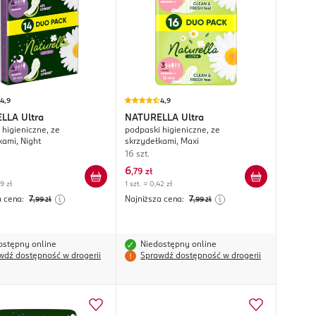
4,9
4,9
ELLA
Ultra
NATURELLA
Ultra
 higieniczne, ze
podpaski higieniczne, ze
kami, Night
skrzydełkami, Maxi
16 szt.
6
,
79 zł
49 zł
1 szt. = 0,42 zł
a cena:
7
Najniższa cena:
7
,99
zł
,99
zł
ostępny online
Niedostępny online
wdź dostępność w drogerii
Sprawdź dostępność w drogerii