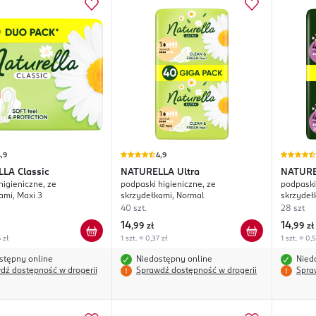
,9
4,9
LLA
Classic
NATURELLA
Ultra
NATUR
higieniczne, ze
podpaski higieniczne, ze
podpaski
ami, Maxi 3
skrzydełkami, Normal
skrzydeł
40 szt.
28 szt
14
14
,
99 zł
,
99 zł
 zł
1 szt. = 0,37 zł
1 szt. = 0,
stępny online
Niedostępny online
Nied
dź dostępność w drogerii
Sprawdź dostępność w drogerii
Spra