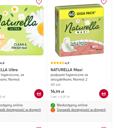
4,8
4,9
ELLA
Ultra
NATURELLA
Maxi
 higieniczne, ze
podpaski higieniczne ze
kami, Normal
skrzydełkami, Normal 2
40 szt.
14
,
99 zł
70 zł
1 szt. = 0,37 zł
ostępny online
Niedostępny online
wdź dostępność w drogerii
Sprawdź dostępność w drogerii