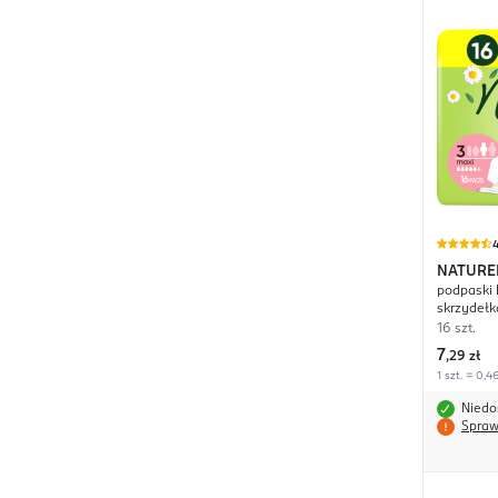
4
NATURE
podpaski 
skrzydełk
16 szt.
7
,
29 zł
1 szt. = 0,46
Niedo
Spraw