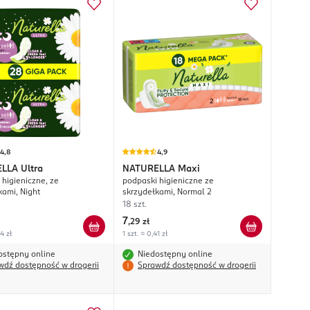
4,8
4,9
ELLA
Ultra
NATURELLA
Maxi
 higieniczne, ze
podpaski higieniczne ze
kami, Night
skrzydełkami, Normal 2
18 szt.
7
,
29 zł
54 zł
1 szt. = 0,41 zł
ostępny online
Niedostępny online
wdź dostępność w drogerii
Sprawdź dostępność w drogerii