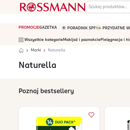
PROMOCJE
GAZETKA
☀️ PORADNIK SPF
🧑🏻‍🍳 PRZYDATNE
Wszystkie kategorie
Makijaż i paznokcie
Pielęgnacja i h
Marki
Naturella
Naturella
Poznaj bestsellery