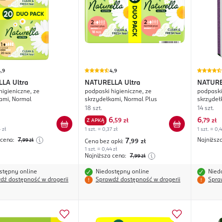
,9
4,9
LLA
Ultra
NATURELLA
Ultra
NATUR
higieniczne, ze
podpaski higieniczne, ze
podpaski
ami, Normal
skrzydełkami, Normal Plus
skrzydeł
18 szt.
14 szt.
6
6
Z APKĄ
,
59 zł
,
79 zł
 zł
1 szt. = 0,37 zł
1 szt. = 0,
 cena:
7
Najniższ
,99
zł
7
Cena bez apki:
,99
zł
1 szt. = 0,44 zł
Najniższa cena:
7
,99
zł
stępny online
Niedostępny online
Nied
dź dostępność w drogerii
Sprawdź dostępność w drogerii
Spra