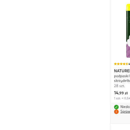
4
NATURE
podpaski 
skrzydełka
28 szt.
14
,
99 zł
1 szt. = 0,54
Niedo
Spraw