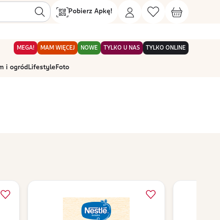
Pobierz Apkę!
MEGA!
MAM WIĘCEJ
NOWE
TYLKO U NAS
TYLKO ONLINE
 i ogród
Lifestyle
Foto