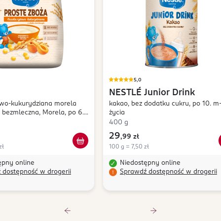
5,0
NESTLÉ
Junior Drink
owo-kukurydziana morela
kakao, bez dodatku cukru, po 10. m
bezmleczna, Morela, po 6.
życia
400 g
29
,
99 zł
zł
100 g = 7,50 zł
ępny online
Niedostępny online
 dostępność w drogerii
Sprawdź dostępność w drogerii