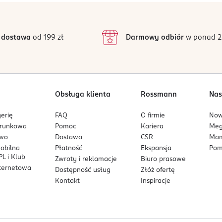
 dostawa
od 199 zł
Darmowy odbiór
w ponad 2
Obsługa klienta
Rossmann
Nas
erię
FAQ
O firmie
No
arunkowa
Pomoc
Kariera
Me
owo
Dostawa
CSR
Mam
mobilna
Płatność
Ekspansja
Pom
L i Klub
Zwroty i reklamacje
Biuro prasowe
nternetowa
Dostępność usług
Złóż ofertę
Kontakt
Inspiracje