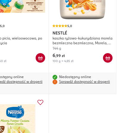
5,0
5,0
NESTLÉ
o picia, wieloowocowa, po
kaszka ryżowo-kukurydziana morela
życia
bezmleczna bezmleczna, Morela, po
6. m-cu życia
144 g
6
,
99 zł
50 zł
100 g = 4,85 zł
ostępny online
Niedostępny online
wdź dostępność w drogerii
Sprawdź dostępność w drogerii