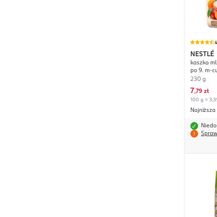
4
NESTLÉ
kaszka m
po 9. m-c
230 g
7
,
79 zł
100 g = 3,3
Najniższa
Niedo
Spraw