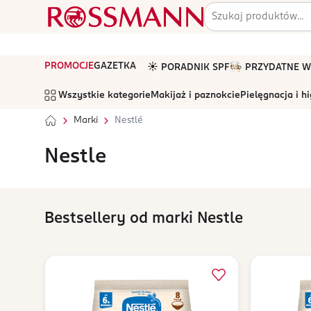
PROMOCJE
GAZETKA
☀️ PORADNIK SPF
🧑🏻‍🍳 PRZYDATNE
Wszystkie kategorie
Makijaż i paznokcie
Pielęgnacja i h
Marki
Nestlé
Nestle
Bestsellery od marki Nestle