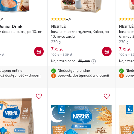
5,0
4,9
Junior Drink
NESTLÉ
NESTLÉ
z dodatku cukru, po 10. m-
kaszka mleczno-ryżowa, Kakao, po
kaszka m
10. m-cu życia
6. m-cu 
230 g
230 g
7
7
,
79 zł
,
79 zł
0 zł
100 g = 3,39 zł
100 g = 3,
Najniższa cena:
10
Najniższ
,49
zł
stępny online
Niedostępny online
Nied
dź dostępność w drogerii
Sprawdź dostępność w drogerii
Spra