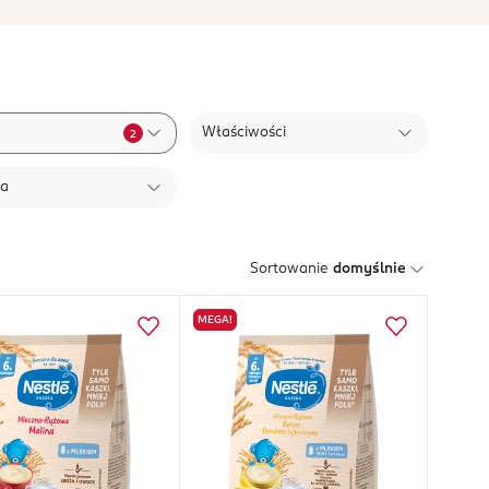
Właściwości
2
ła
Sortowanie
domyślnie
MEGA!