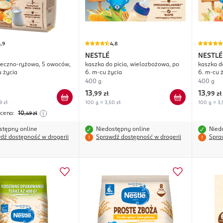
,9
4,8
NESTLÉ
NESTLÉ
leczno-ryżowa, 5 owoców,
kaszka do picia, wielozbożowa, po
kaszka d
u życia
6. m-cu życia
6. m-cu 
400 g
400 g
13
13
,
99 zł
,
99 zł
9 zł
100 g = 3,50 zł
100 g = 3,
 cena:
10
,49
zł
stępny online
Niedostępny online
Nied
dź dostępność w drogerii
Sprawdź dostępność w drogerii
Spra