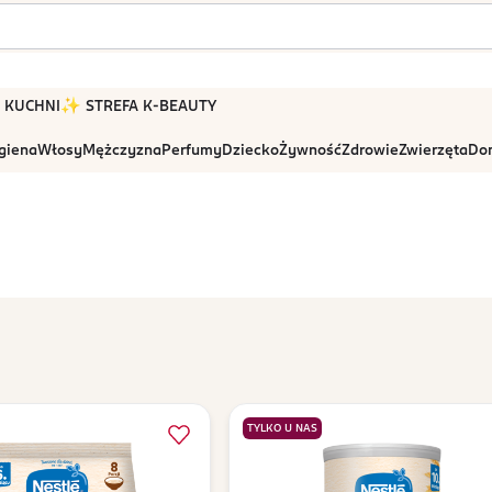
 W KUCHNI
✨ STREFA K-BEAUTY
igiena
Włosy
Mężczyzna
Perfumy
Dziecko
Żywność
Zdrowie
Zwierzęta
Dom
TYLKO U NAS