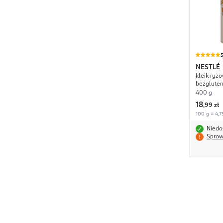
NESTLÉ
kleik ryż
bezgluten
400 g
18
,
99 zł
100 g = 4,7
Niedo
Spraw