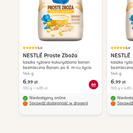
5,0
5,0
NESTLÉ
Proste Zboża
NESTLÉ
kaszka ryżowo-kukurydziana banan
kaszka ryż
bezmleczna Banan, po 6. m-cu życia
bezmleczna 
m-cu życia
144 g
144 g
6
6
,
99 zł
,
99 zł
100 g = 4,85 zł
100 g = 4,85 
Niedostępny online
Niedost
Sprawdź dostępność w drogerii
Sprawdź