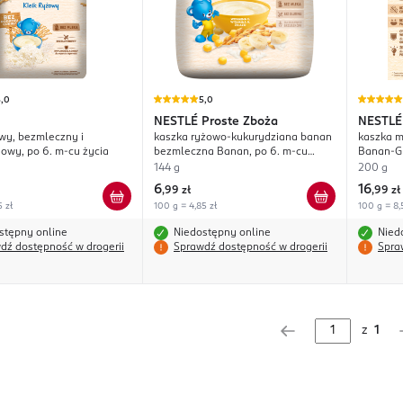
5,0
5,0
NESTLÉ
Proste Zboża
NESTLÉ
owy, bezmleczny i
kaszka ryżowo-kukurydziana banan
kaszka m
owy, po 6. m-cu życia
bezmleczna Banan, po 6. m-cu
Banan-Gr
życia
144 g
200 g
6
16
,
99 zł
,
99 zł
5 zł
100 g = 4,85 zł
100 g = 8,
stępny online
Niedostępny online
Nied
dź dostępność w drogerii
Sprawdź dostępność w drogerii
Spra
z
1