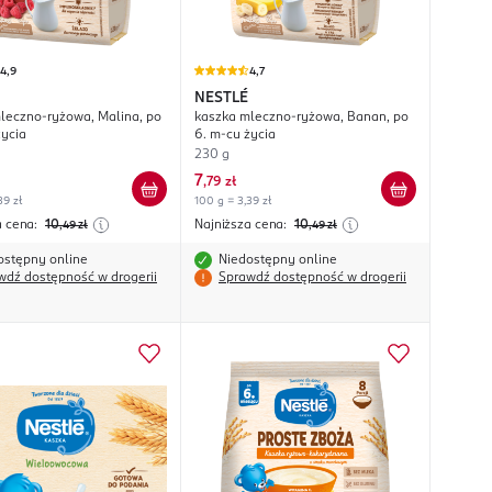
4,9
4,7
NESTLÉ
leczno-ryżowa, Malina, po
kaszka mleczno-ryżowa, Banan, po
życia
6. m-cu życia
230 g
7
,
79 zł
39 zł
100 g = 3,39 zł
a cena:
10
Najniższa cena:
10
,49
zł
,49
zł
ostępny online
Niedostępny online
wdź dostępność w drogerii
Sprawdź dostępność w drogerii