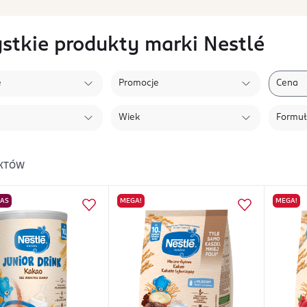
stkie produkty marki Nestlé
e
Promocje
Cena
Wiek
Formu
KTÓW
NAS
MEGA!
MEGA!