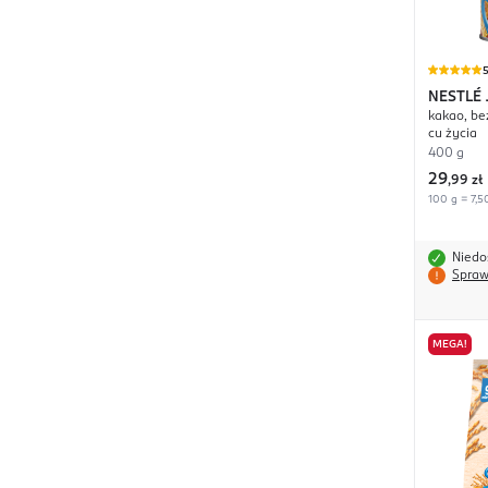
NESTLÉ
kakao, be
cu życia
400 g
29
,
99 zł
100 g = 7,5
Niedo
Spraw
MEGA!