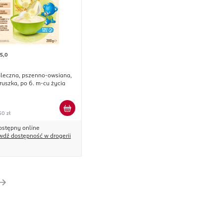
5,0
leczna, pszenno-owsiana,
uszka, po 6. m-cu życia
50 zł
ostępny online
wdź dostępność w drogerii