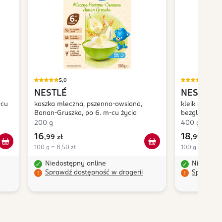
5,0
5,0
NESTLÉ
NESTLÉ
-cu
kaszka mleczna, pszenno-owsiana,
kleik ryżowy
Banan-Gruszka, po 6. m-cu życia
bezglutenowy
200 g
400 g
16
18
,
99 zł
,
99 zł
100 g = 8,50 zł
100 g = 4,75 zł
Niedostępny online
Niedostę
Sprawdź dostępność w drogerii
Sprawdź 