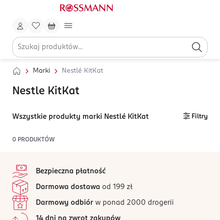
Marki
Nestlé KitKat
Nestle KitKat
Wszystkie produkty marki Nestlé KitKat
Filtry
0
PRODUKTÓW
stopka
Bezpieczna płatność
Darmowa dostawa
od 199 zł
Darmowy odbiór
w ponad 2000 drogerii
14 dni na zwrot zakupów