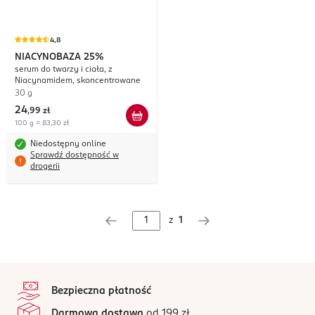
4,8
NIACYNOBAZA
25%
serum do twarzy i ciała, z
Niacynamidem, skoncentrowane
30 g
24
,
99 zł
100 g = 83,30 zł
Niedostępny online
Sprawdź dostępność w
drogerii
z
1
stopka
Bezpieczna płatność
Darmowa dostawa
od 199 zł