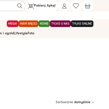
Pobierz Apkę!
MEGA!
MAM WIĘCEJ
NOWE
TYLKO U NAS
TYLKO ONLINE
 i ogród
Lifestyle
Foto
Sortowanie
domyślnie