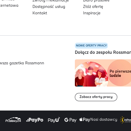
Zwroty i reklamacje
Biuro prasowe
nternetowa
Dostępność usług
Złóż ofertę
Kontakt
Inspiracje
NOWE OFERTY PRACY
a
Dołącz do zespołu Rossma
Zobacz oferty pracy
Nasi dostawcy