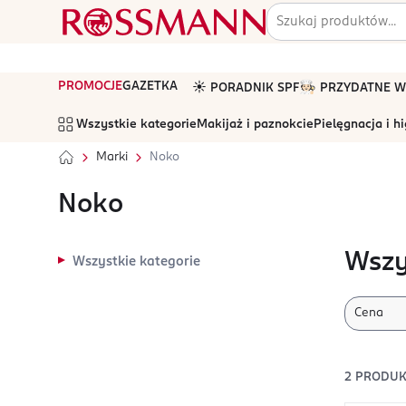
PROMOCJE
GAZETKA
☀️ PORADNIK SPF
🧑🏻‍🍳 PRZYDATNE
Wszystkie kategorie
Makijaż i paznokcie
Pielęgnacja i h
Marki
Noko
Noko
Wszy
Wszystkie kategorie
Cena
2
PRODUK