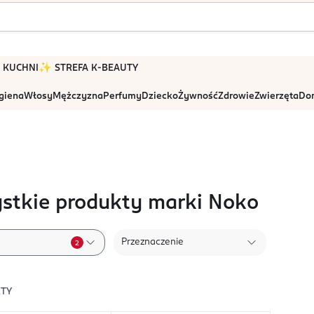
 W KUCHNI
✨ STREFA K-BEAUTY
igiena
Włosy
Mężczyzna
Perfumy
Dziecko
Żywność
Zdrowie
Zwierzęta
Dom
stkie produkty marki Noko
Przeznaczenie
2
TY