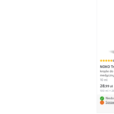
NOKO
Tr
krople do
medyczn
10 ml
28
,
99 zł
100 ml = 28
Niedo
Spraw