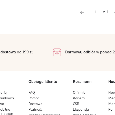
z
1
 dostawa
od 199 zł
Darmowy odbiór
w ponad 2
Obsługa klienta
Rossmann
Nas
erię
FAQ
O firmie
No
arunkowa
Pomoc
Kariera
Me
owo
Dostawa
CSR
Mam
mobilna
Płatność
Ekspansja
Pom
L i Klub