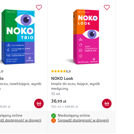
5,0
5,0
io
NOKO
Look
 oczu, nawilżające, wyrób
krople do oczu, kojące, wyrób
y
medyczny
10 ml
36
,
99 zł
9,90 zł
100 ml = 369,90 zł
stępny online
Niedostępny online
dź dostępność w drogerii
Sprawdź dostępność w drogerii