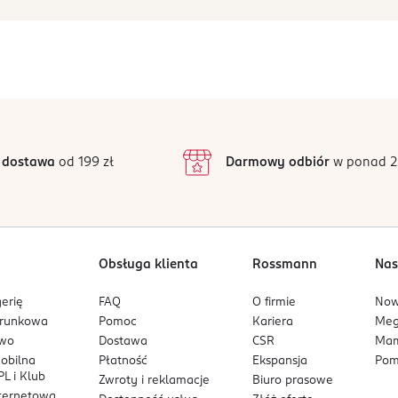
 dostawa
od 199 zł
Darmowy odbiór
w ponad 2
Obsługa klienta
Rossmann
Nas
erię
FAQ
O firmie
No
arunkowa
Pomoc
Kariera
Me
owo
Dostawa
CSR
Mam
mobilna
Płatność
Ekspansja
Pom
L i Klub
Zwroty i reklamacje
Biuro prasowe
nternetowa