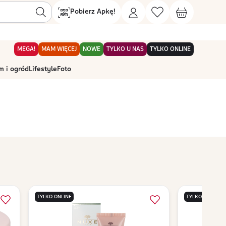
Pobierz Apkę!
MEGA!
MAM WIĘCEJ
NOWE
TYLKO U NAS
TYLKO ONLINE
 i ogród
Lifestyle
Foto
TYLKO ONLINE
TYLKO ONLINE