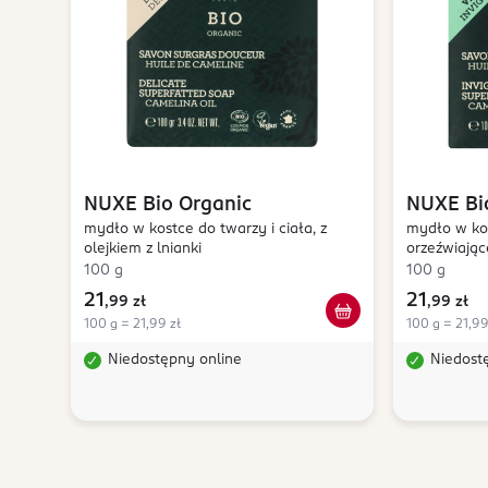
NUXE
Bio Organic
NUXE
Bi
mydło w kostce do twarzy i ciała, z
mydło w kos
olejkiem z lnianki
orzeźwiając
100 g
100 g
21
21
,
99 zł
,
99 zł
100 g = 21,99 zł
100 g = 21,99
Niedostępny online
Niedost