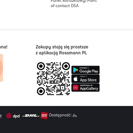
Punkt kontaktowy/
Point
of contact DSA
nna!
Zakupy stają się prostsze
z aplikacją Rossmann PL
Dostępność: