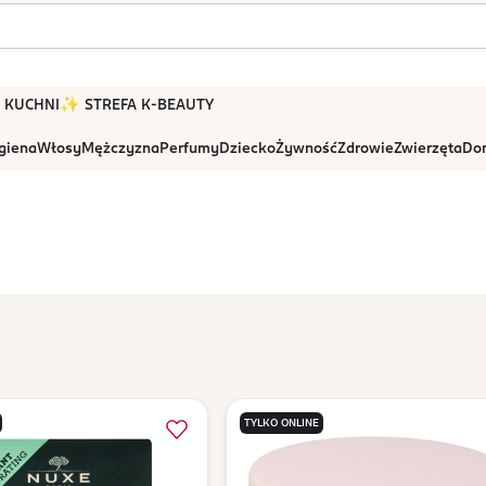
 W KUCHNI
✨ STREFA K-BEAUTY
igiena
Włosy
Mężczyzna
Perfumy
Dziecko
Żywność
Zdrowie
Zwierzęta
Dom
TYLKO ONLINE