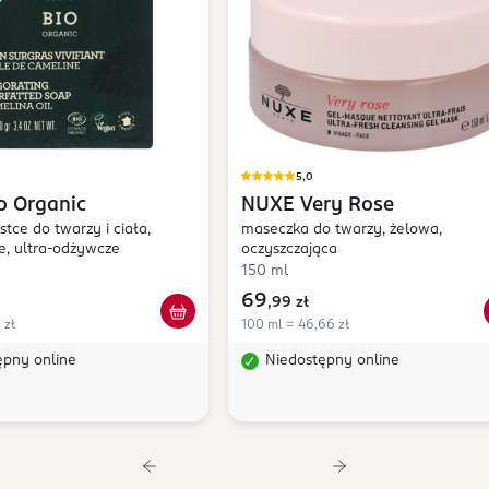
5,0
o Organic
NUXE
Very Rose
tce do twarzy i ciała,
maseczka do twarzy, żelowa,
e, ultra-odżywcze
oczyszczająca
150 ml
69
,
99 zł
 zł
100 ml = 46,66 zł
ępny online
Niedostępny online