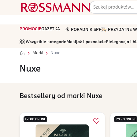
PROMOCJE
GAZETKA
☀️ PORADNIK SPF
🧑🏻‍🍳 PRZYDATNE
Wszystkie kategorie
Makijaż i paznokcie
Pielęgnacja i h
Marki
Nuxe
Nuxe
Bestsellery od marki Nuxe
TYLKO ONLINE
TYLKO ONLINE