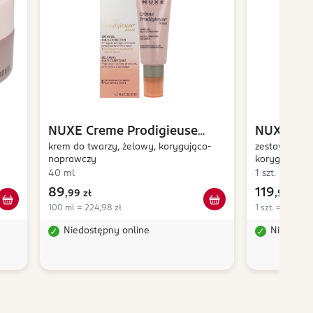
NUXE
Creme Prodigieuse
NUXE
Cre
Boost
krem do twarzy, żelowy, korygująco-
Boost
zestaw do pi
naprawczy
korygująco-
micelarna
40 ml
1 szt.
89
119
,
99 zł
,
99 zł
100 ml = 224,98 zł
1 szt. = 119,99 
Niedostępny online
Niedostę