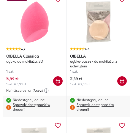
4,7
4,6
O!BELLA
Classica
O!BELLA
gąbka do makijażu, 3D
gąbka-puszek do makijażu, z
uchwytem
1 szt.
1 szt.
5
2
,
99 zł
,
39 zł
1 szt. = 5,99 zł
1 szt. = 2,39 zł
Najniższa cena:
7
,49
zł
Niedostępny online
Niedostępny online
Sprawdź dostępność w
Sprawdź dostępność w
drogerii
drogerii