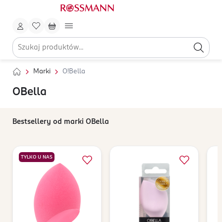
Marki
O!Bella
OBella
Bestsellery od marki OBella
TYLKO U NAS