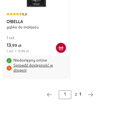
5,0
O!BELLA
gąbka do makijażu
1 szt.
13
,
99 zł
1 szt. = 13,99 zł
Niedostępny online
Sprawdź dostępność w
drogerii
z
1