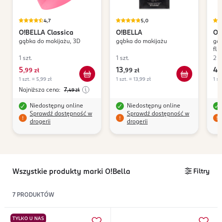
4,7
5,0
O!BELLA
Classica
O!BELLA
O!
gąbka do makijażu, 3D
gąbka do makijażu
gąb
flu
1 szt.
1 szt.
2 s
5
13
4
,
99 zł
,
99 zł
,
5
1 szt. = 5,99 zł
1 szt. = 13,99 zł
1 sz
Najniższa cena:
7
,49
zł
Niedostępny online
Niedostępny online
Sprawdź dostępność w
Sprawdź dostępność w
drogerii
drogerii
Wszystkie produkty marki O!Bella
Filtry
7
PRODUKTÓW
TYLKO U NAS