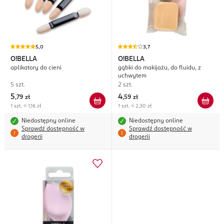
5,0
3,7
O!BELLA
O!BELLA
aplikatory do cieni
gąbki do makijażu, do fluidu, z
uchwytem
5 szt.
2 szt.
5
4
,
79 zł
,
59 zł
1 szt. = 1,16 zł
1 szt. = 2,30 zł
Niedostępny online
Niedostępny online
Sprawdź dostępność w
Sprawdź dostępność w
drogerii
drogerii