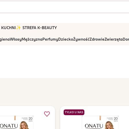
 W KUCHNI
✨ STREFA K-BEAUTY
igiena
Włosy
Mężczyzna
Perfumy
Dziecko
Żywność
Zdrowie
Zwierzęta
Dom
TYLKO U NAS