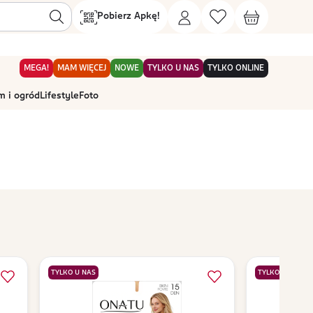
Pobierz Apkę!
MEGA!
MAM WIĘCEJ
NOWE
TYLKO U NAS
TYLKO ONLINE
 i ogród
Lifestyle
Foto
TYLKO U NAS
TYLKO U NAS