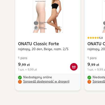
5,0
ONATU
Classic Forte
ONATU
C
rajstopy, 20 den, Beige, rozm. 2/S
rajstopy, 2
1 para
1 para
9
9
,
99 zł
,
99 zł
1 szt. = 9,99 zł
1 szt. = 9,99 z
Niedostępny online
Niedost
Sprawdź dostępność w drogerii
Sprawdź