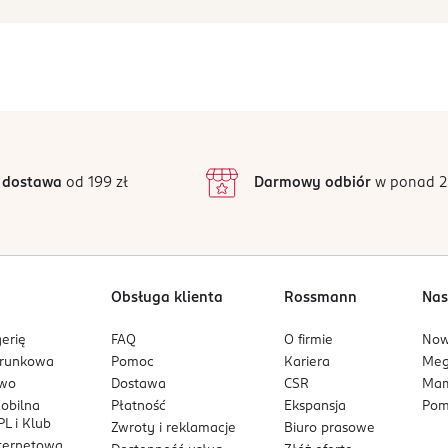
 dostawa
od 199 zł
Darmowy odbiór
w ponad 2
Obsługa klienta
Rossmann
Nas
erię
FAQ
O firmie
No
arunkowa
Pomoc
Kariera
Me
owo
Dostawa
CSR
Mam
mobilna
Płatność
Ekspansja
Pom
L i Klub
Zwroty i reklamacje
Biuro prasowe
nternetowa