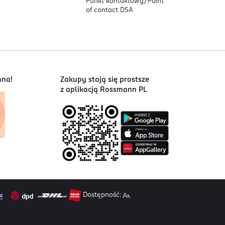
Punkt kontaktowy/
Point
of contact DSA
nna!
Zakupy stają się prostsze
z aplikacją Rossmann PL
Dostępność: