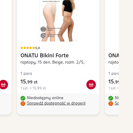
5,0
ONATU
Bikini Forte
ONATU
Bi
rajstopy, 15 den, Beige, rozm. 2/S,
rajstopy, 15 
1 para
1 para
15
15
,
99 zł
,
99 zł
1 szt. = 15,99 zł
1 szt. = 15,99 z
Niedostępny online
Niedostę
Sprawdź dostępność w drogerii
Sprawdź 