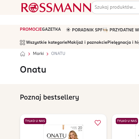
PROMOCJE
GAZETKA
☀️ PORADNIK SPF
🧑🏻‍🍳 PRZYDATNE
Wszystkie kategorie
Makijaż i paznokcie
Pielęgnacja i h
Marki
ONATU
Onatu
Poznaj bestsellery
TYLKO U NAS
TYLKO U NAS