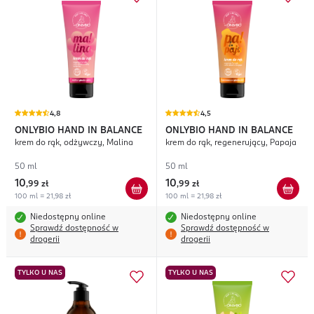
4,8
4,5
ONLYBIO HAND IN BALANCE
ONLYBIO HAND IN BALANCE
krem do rąk, odżywczy, Malina
krem do rąk, regenerujący, Papaja
50 ml
50 ml
10
10
,
99 zł
,
99 zł
100 ml = 21,98 zł
100 ml = 21,98 zł
Niedostępny online
Niedostępny online
Sprawdź dostępność w
Sprawdź dostępność w
drogerii
drogerii
TYLKO U NAS
TYLKO U NAS