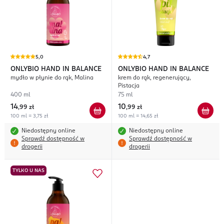
5,0
4,7
ONLYBIO HAND IN BALANCE
ONLYBIO HAND IN BALANCE
mydło w płynie do rąk, Malina
krem do rąk, regenerujący,
Pistacja
400 ml
75 ml
14
10
,
99 zł
,
99 zł
100 ml = 3,75 zł
100 ml = 14,65 zł
Niedostępny online
Niedostępny online
Sprawdź dostępność w
Sprawdź dostępność w
drogerii
drogerii
TYLKO U NAS