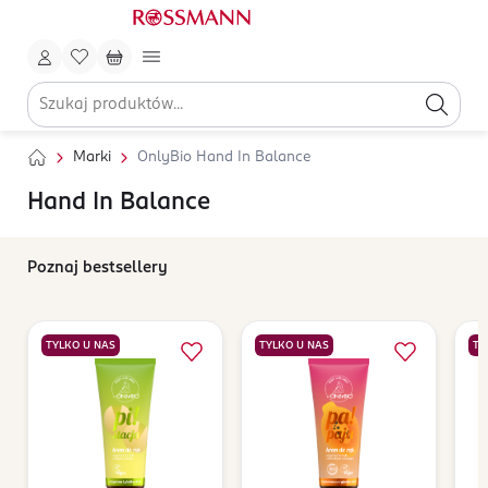
Marki
OnlyBio Hand In Balance
Hand In Balance
Poznaj bestsellery
TYLKO U NAS
TYLKO U NAS
TY