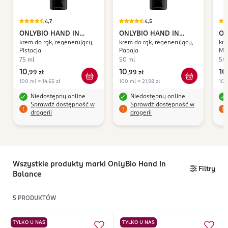
4,7
4,5
ONLYBIO HAND IN
ONLYBIO HAND IN
ON
krem do rąk, regenerujący,
krem do rąk, regenerujący,
kre
BALANCE
BALANCE
BA
Pistacja
Papaja
Ma
75 ml
50 ml
50
10
10
10
,
99 zł
,
99 zł
100 ml = 14,65 zł
100 ml = 21,98 zł
100
Niedostępny online
Niedostępny online
Sprawdź dostępność w
Sprawdź dostępność w
drogerii
drogerii
Wszystkie produkty marki OnlyBio Hand In
Filtry
Balance
5
PRODUKTÓW
TYLKO U NAS
TYLKO U NAS