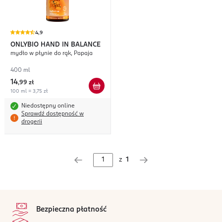
4,9
ONLYBIO HAND IN BALANCE
mydło w płynie do rąk, Papaja
400 ml
14
,
99 zł
100 ml = 3,75 zł
Niedostępny online
Sprawdź dostępność w
drogerii
z
1
stopka
Bezpieczna płatność