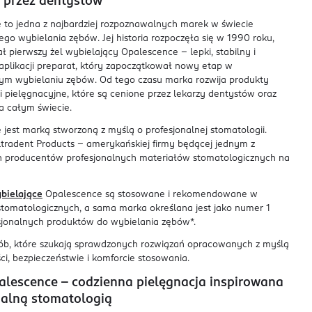
 przez dentystów
 to jedna z najbardziej rozpoznawalnych marek w świecie
ego wybielania zębów. Jej historia rozpoczęła się w 1990 roku,
ł pierwszy żel wybielający Opalescence – lepki, stabilny i
plikacji preparat, który zapoczątkował nowy etap w
nym wybielaniu zębów. Od tego czasu marka rozwija produkty
i pielęgnacyjne, które są cenione przez lekarzy dentystów oraz
a całym świecie.
jest marką stworzoną z myślą o profesjonalnej stomatologii.
tradent Products – amerykańskiej firmy będącej jednym z
h producentów profesjonalnych materiałów stomatologicznych na
bielające
Opalescence są stosowane i rekomendowane w
stomatologicznych, a sama marka określana jest jako numer 1
sjonalnych produktów do wybielania zębów*.
ób, które szukają sprawdzonych rozwiązań opracowanych z myślą
ci, bezpieczeństwie i komforcie stosowania.
alescence – codzienna pielęgnacja inspirowana
nalną stomatologią