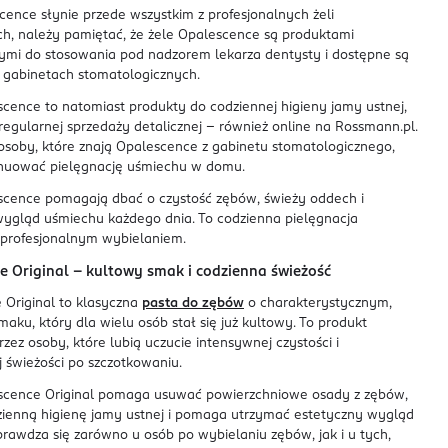
ence słynie przede wszystkim z profesjonalnych żeli
ch, należy pamiętać, że żele Opalescence są produktami
ymi do stosowania pod nadzorem lekarza dentysty i dostępne są
 gabinetach stomatologicznych.
cence to natomiast produkty do codziennej higieny jamy ustnej,
egularnej sprzedaży detalicznej – również online na Rossmann.pl.
osoby, które znają Opalescence z gabinetu stomatologicznego,
uować pielęgnację uśmiechu w domu.
scence pomagają dbać o czystość zębów, świeży oddech i
wygląd uśmiechu każdego dnia. To codzienna pielęgnacja
 profesjonalnym wybielaniem.
e Original – kultowy smak i codzienna świeżość
 Original to klasyczna
pasta do zębów
o charakterystycznym,
ku, który dla wielu osób stał się już kultowy. To produkt
zez osoby, które lubią uczucie intensywnej czystości i
 świeżości po szczotkowaniu.
scence Original pomaga usuwać powierzchniowe osady z zębów,
zienną higienę jamy ustnej i pomaga utrzymać estetyczny wygląd
rawdza się zarówno u osób po wybielaniu zębów, jak i u tych,