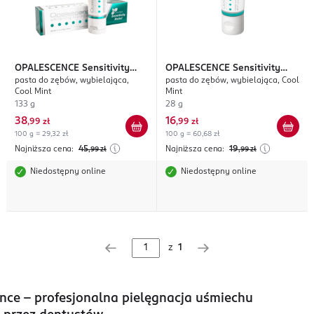
OPALESCENCE
Sensitivity
OPALESCENCE
Sensitivity
pasta do zębów, wybielająca,
pasta do zębów, wybielająca, Cool
Relief
Relief
Cool Mint
Mint
133 g
28 g
38
16
,
99 zł
,
99 zł
100 g = 29,32 zł
100 g = 60,68 zł
Najniższa cena:
45
Najniższa cena:
19
,99
zł
,99
zł
Niedostępny online
Niedostępny online
z
1
nce – profesjonalna pielęgnacja uśmiechu