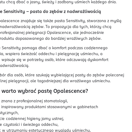
stu chcą dbać o jasny, świeży i zadbany uśmiech każdego dnia.
e Sensitivity – pasta do zębów z nadwrażliwością
alescence znajduje się także pasta Sensitivity, stworzona z myślą
nadwrażliwością zębów. To propozycja dla tych, którzy chcą
profesjonalnej pielęgnacji Opalescence, ale jednocześnie
produktu dopasowanego do bardziej wrażliwych zębów.
 Sensitivity pomaga dbać o komfort podczas codziennego
a, wspiera świeżość oddechu i pielęgnację uśmiechu, a
 wpisuje się w potrzeby osób, które odczuwają dyskomfort
adwrażliwością.
ór dla osób, które szukają wybielającej pasty do zębów polecanej
lnej pielęgnacji, ale łagodniejszej dla wrażliwego uśmiechu.
 warto wybrać pastę Opalescence?
znana z profesjonalnej stomatologii,
 inspirowany produktami stosowanymi w gabinetach
stycznych,
ie codziennej higieny jamy ustnej,
e czystości i świeżego oddechu,
 w utrzymaniu estetycznego wyglądu uśmiechu,