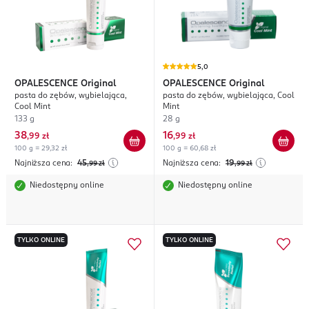
5,0
OPALESCENCE
Original
OPALESCENCE
Original
pasta do zębów, wybielająca,
pasta do zębów, wybielająca, Cool
Cool Mint
Mint
133 g
28 g
38
16
,
99 zł
,
99 zł
100 g = 29,32 zł
100 g = 60,68 zł
Najniższa cena:
45
Najniższa cena:
19
,99
zł
,99
zł
Niedostępny online
Niedostępny online
TYLKO ONLINE
TYLKO ONLINE