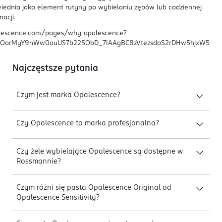
iednia jako element rutyny po wybielaniu zębów lub codziennej
nacji.
alescence.com/pages/why-opalescence?
mBOorMyY9nWw0ouUS7b225ObD_7IAAgBC8zVtezsdoS2rDHw5hjxW5
Najczęstsze pytania
Czym jest marka Opalescence?
Czy Opalescence to marka profesjonalna?
Czy żele wybielające Opalescence są dostępne w
Rossmannie?
Czym różni się pasta Opalescence Original od
Opalescence Sensitivity?