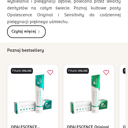
wybielania i pielęgnacji zębów, polecana przez lekarzy
dentystów na całym świecie. Poznaj kultowe pasty
Opalescence Original i Sensitivity do codziennej
pielęgnacji pięknego uśmiechu.
Czytaj więcej
Poznaj bestsellery
TYLKO ONLINE
TYLKO ONLINE
TY
OPALESCENCE
OPALESCENCE
Original
OP