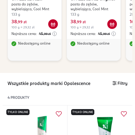
pasta do zębów,
pasta do zębów,
pas
Sensitivity Relief
Se
wybielająca, Cool Mint
wybielająca, Cool Mint
wyb
133 g
133 g
28
38
38
16
,
99 zł
,
99 zł
,
100 g = 29,32 zł
100 g = 29,32 zł
100
Najniższa cena:
45
Najniższa cena:
45
Naj
,99
zł
,99
zł
Niedostępny online
Niedostępny online
Wszystkie produkty marki Opalescence
Filtry
4
PRODUKTY
TYLKO ONLINE
TYLKO ONLINE