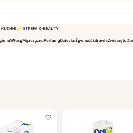
 W KUCHNI
✨ STREFA K-BEAUTY
igiena
Włosy
Mężczyzna
Perfumy
Dziecko
Żywność
Zdrowie
Zwierzęta
Dom