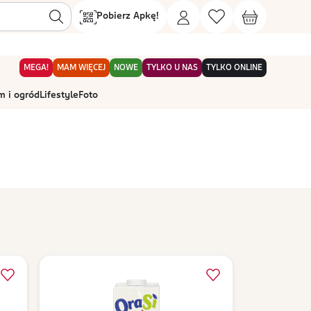
Pobierz Apkę!
MEGA!
MAM WIĘCEJ
NOWE
TYLKO U NAS
TYLKO ONLINE
 i ogród
Lifestyle
Foto