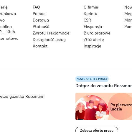
erię
FAQ
O firmie
No
arunkowa
Pomoc
Kariera
Me
owo
Dostawa
CSR
Mam
mobilna
Płatność
Ekspansja
Pom
L i Klub
Zwroty i reklamacje
Biuro prasowe
nternetowa
Dostępność usług
Złóż ofertę
Kontakt
Inspiracje
NOWE OFERTY PRACY
a
Dołącz do zespołu Rossma
Zobacz oferty pracy