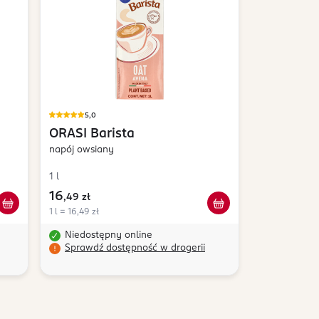
5,0
ORASI
Barista
napój owsiany
1 l
16
,
49 zł
1 l = 16,49 zł
Niedostępny online
Sprawdź dostępność w drogerii