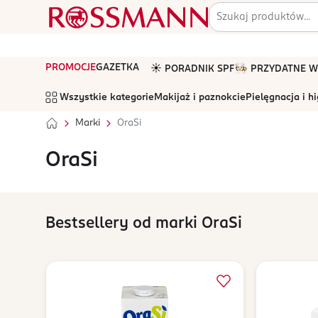
PROMOCJE
GAZETKA
☀️ PORADNIK SPF
🧑🏻‍🍳 PRZYDATNE
Wszystkie kategorie
Makijaż i paznokcie
Pielęgnacja i h
Marki
OraSi
OraSi
Bestsellery od marki OraSi