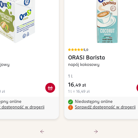
5,0
ORASI
Barista
cjowy
napój kokosowy
1 l
16
,
49 zł
 zł
1 l = 16,49 zł
ępny online
Niedostępny online
 dostępność w drogerii
Sprawdź dostępność w drogerii