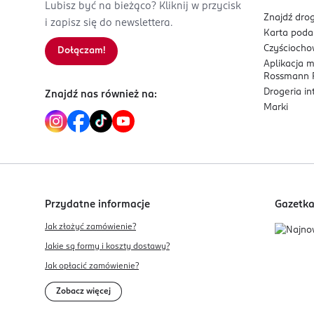
Lubisz być na bieżąco? Kliknij w przycisk
Znajdź drog
i zapisz się do newslettera.
Karta pod
Czyścioch
Dołączam!
Aplikacja 
Rossmann P
Drogeria i
Znajdź nas również na:
Marki
Przydatne informacje
Gazetk
Jak złożyć zamówienie?
Jakie są formy i koszty dostawy?
Jak opłacić zamówienie?
Zobacz więcej