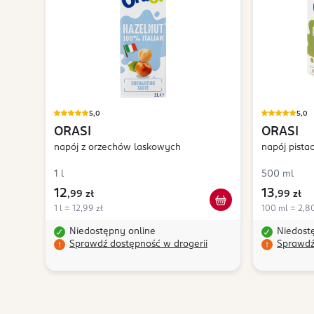
5,0
5,0
ORASI
ORASI
napój z orzechów laskowych
napój pista
1 l
500 ml
12
13
,
99 zł
,
99 zł
1 l = 12,99 zł
100 ml = 2,80
Niedostępny online
Niedost
Sprawdź dostępność w drogerii
Sprawdź