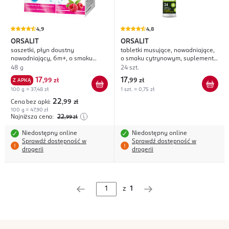
4,9
4,8
ORSALIT
ORSALIT
saszetki, płyn doustny
tabletki musujące, nawadniające,
nawadniający, 6m+, o smaku
o smaku cytrynowym, suplement
malinowym, żywność specjalnego
diety
48 g
24 szt.
przeznaczenia medycznego
17
17
Z APKĄ
,
99 zł
,
99 zł
100 g = 37,48 zł
1 szt. = 0,75 zł
22
Cena bez apki:
,99
zł
100 g = 47,90 zł
Najniższa cena:
22
,99
zł
Niedostępny online
Niedostępny online
Sprawdź dostępność w
Sprawdź dostępność w
drogerii
drogerii
z
1
stopka