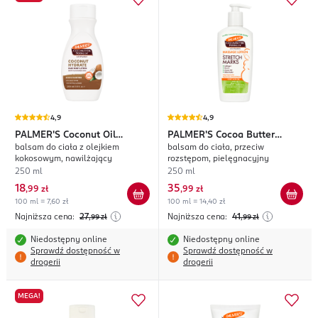
4,9
4,9
PALMER'S
Coconut Oil
PALMER'S
Cocoa Butter
balsam do ciała z olejkiem
balsam do ciała, przeciw
Formula
Formula
kokosowym, nawilżający
rozstępom, pielęgnacyjny
250 ml
250 ml
18
35
,
99 zł
,
99 zł
100 ml = 7,60 zł
100 ml = 14,40 zł
Najniższa cena:
27
Najniższa cena:
41
,99
zł
,99
zł
Niedostępny online
Niedostępny online
Sprawdź dostępność w
Sprawdź dostępność w
drogerii
drogerii
MEGA!