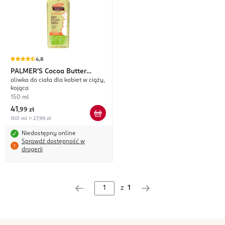
4,8
PALMER'S
Cocoa Butter
oliwka do ciała dla kobiet w ciąży,
Formula
kojąca
150 ml
41
,
99 zł
100 ml = 27,99 zł
Niedostępny online
Sprawdź dostępność w
drogerii
z
1
stopka