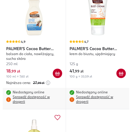
4,9
4,7
PALMER'S
Cocoa Butter
PALMER'S
Cocoa Butter
balsam do ciała, nawilżający,
krem do biustu, ujędrniający
Formula
Formula
sucha skóra
250 ml
125 g
18
41
,
99 zł
,
99 zł
100 ml = 7,60 zł
100 g = 33,59 zł
Najniższa cena:
27
,99
zł
Niedostępny online
Niedostępny online
Sprawdź dostępność w
Sprawdź dostępność w
drogerii
drogerii