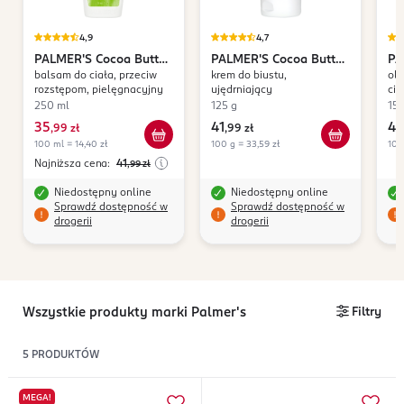
4,9
4,7
PALMER'S
Cocoa Butter
PALMER'S
Cocoa Butter
PA
balsam do ciała, przeciw
krem do biustu,
oli
Formula
Formula
Fo
rozstępom, pielęgnacyjny
ujędrniający
cią
250 ml
125 g
15
35
41
41
,
99 zł
,
99 zł
,
100 ml = 14,40 zł
100 g = 33,59 zł
100
Najniższa cena:
41
,99
zł
Niedostępny online
Niedostępny online
Sprawdź dostępność w
Sprawdź dostępność w
drogerii
drogerii
Wszystkie produkty marki Palmer's
Filtry
5
PRODUKTÓW
MEGA!