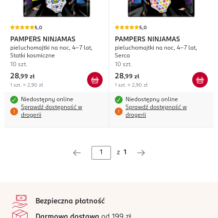
5,0
5,0
PAMPERS NINJAMAS
PAMPERS NINJAMAS
pieluchomajtki na noc, 4-7 lat,
pieluchomajtki na noc, 4-7 lat,
Statki kosmiczne
Serca
10 szt.
10 szt.
28
28
,
99 zł
,
99 zł
1 szt. = 2,90 zł
1 szt. = 2,90 zł
Niedostępny online
Niedostępny online
Sprawdź dostępność w
Sprawdź dostępność w
drogerii
drogerii
z
1
stopka
Bezpieczna płatność
Darmowa dostawa
od 199 zł