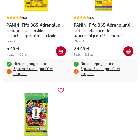
4,8
5,0
PANINI
Fifa 365 AdrenalynXL
PANINI
Fifa 365 AdrenalynXL
karty kolekcjonerskie,
karty kolekcjonerskie,
2026
2026
uzupełniające, różne rodzaje
uzupełniające, różne rodzaje
6 szt.
26 szt.
5
29
,
99 zł
,
99 zł
1 szt. = 1,00 zł
1 szt. = 1,15 zł
Niedostępny online
Niedostępny online
Sprawdź dostępność w
Sprawdź dostępność w
drogerii
drogerii