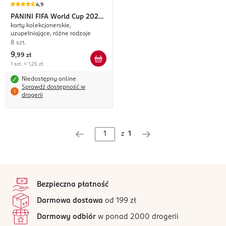
4,9
PANINI
FIFA World Cup 2026
karty kolekcjonerskie,
Adrenalyn XL
uzupełniające, różne rodzaje
8 szt.
9
,
99 zł
1 szt. = 1,25 zł
Niedostępny online
Sprawdź dostępność w
drogerii
z
1
stopka
Bezpieczna płatność
Darmowa dostawa
od 199 zł
Darmowy odbiór
w ponad 2000 drogerii