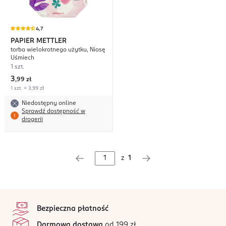
4,7
PAPIER METTLER
torba wielokrotnego użytku, Niosę
Uśmiech
1 szt.
3
,
99 zł
1 szt. = 3,99 zł
Niedostępny online
Sprawdź dostępność w
drogerii
z
1
stopka
Bezpieczna płatność
Darmowa dostawa
od 199 zł