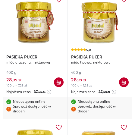
5,0
PASIEKA PUCER
PASIEKA PUCER
miód gryczany, nektarowy
miód lipowy, nektarowy
400 g
400 g
28
28
,
99 zł
,
99 zł
100 g = 7,25 zł
100 g = 7,25 zł
Najniższa cena:
37
Najniższa cena:
37
,99
zł
,99
zł
Niedostępny online
Niedostępny online
Sprawdź dostępność w
Sprawdź dostępność w
drogerii
drogerii