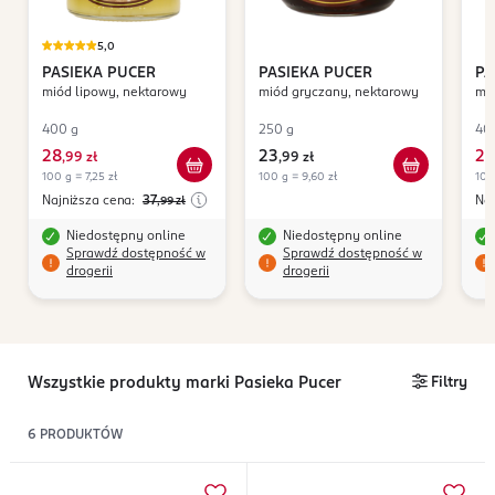
5,0
PASIEKA PUCER
PASIEKA PUCER
PA
miód lipowy, nektarowy
miód gryczany, nektarowy
mi
400 g
250 g
40
28
23
28
,
99 zł
,
99 zł
100 g = 7,25 zł
100 g = 9,60 zł
100
Najniższa cena:
37
Naj
,99
zł
Niedostępny online
Niedostępny online
Sprawdź dostępność w
Sprawdź dostępność w
drogerii
drogerii
Wszystkie produkty marki Pasieka Pucer
Filtry
6
PRODUKTÓW