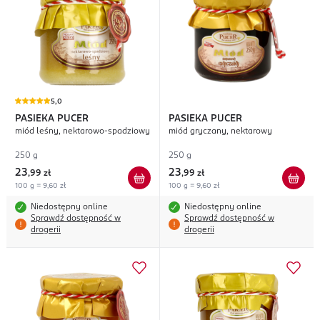
5,0
PASIEKA PUCER
PASIEKA PUCER
miód leśny, nektarowo-spadziowy
miód gryczany, nektarowy
250 g
250 g
23
23
,
99 zł
,
99 zł
100 g = 9,60 zł
100 g = 9,60 zł
Niedostępny online
Niedostępny online
Sprawdź dostępność w
Sprawdź dostępność w
drogerii
drogerii