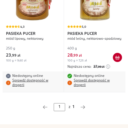
4,3
5,0
PASIEKA PUCER
PASIEKA PUCER
miód lipowy, nektarowy
miód leśny, nektarowo-spadziowy
250 g
400 g
23
28
,
99 zł
,
99 zł
100 g = 9,60 zł
100 g = 7,25 zł
Najniższa cena:
37
,99
zł
Niedostępny online
Niedostępny online
Sprawdź dostępność w
Sprawdź dostępność w
drogerii
drogerii
z
1
stopka