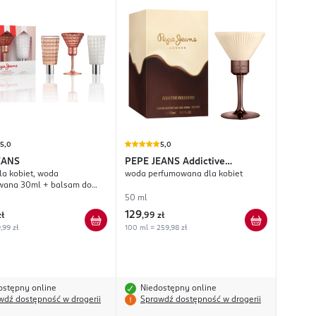
5,0
5,0
EANS
PEPE JEANS
Addictive
la kobiet, woda
woda perfumowana dla kobiet
Indulgence
wana 30ml + balsam do
ml + żel pod prysznic 50ml
50 ml
129
zł
,
99 zł
9,99 zł
100 ml = 259,98 zł
ostępny online
Niedostępny online
wdź dostępność w drogerii
Sprawdź dostępność w drogerii