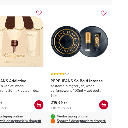
5,0
EANS
Addictive
PEPE JEANS
So Bold Intense
la kobiet, woda
zestaw dla mężczyzn, woda
nce
wana 30ml + balsam do
perfumowana 100ml + żel pod
ml + żel pod prysznic 50ml
prysznic 100ml,
1 szt.
219
zł
,
99 zł
9,99 zł
1 szt. = 219,99 zł
ostępny online
Niedostępny online
wdź dostępność w drogerii
Sprawdź dostępność w drogerii