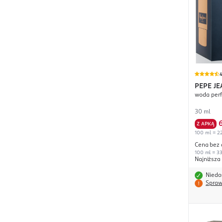
4
PEPE JE
woda per
30 ml
Z APKĄ
100 ml = 22
Cena bez 
100 ml = 33
Najniższa
Niedo
Spraw