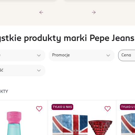
stkie produkty marki Pepe Jeans
e
Promocje
Cena
ść
KTY
TYLKO U NAS
TYLKO U