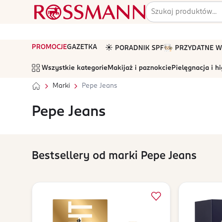
PROMOCJE
GAZETKA
☀️ PORADNIK SPF
🧑🏻‍🍳 PRZYDATNE
Wszystkie kategorie
Makijaż i paznokcie
Pielęgnacja i h
Marki
Pepe Jeans
Pepe Jeans
Bestsellery od marki Pepe Jeans