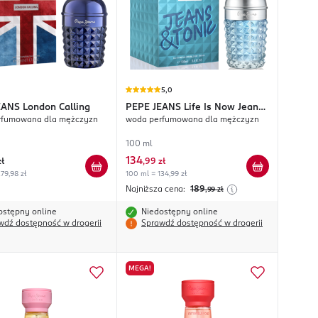
5,0
EANS
London Calling
PEPE JEANS
Life Is Now Jeans
rfumowana dla mężczyzn
woda perfumowana dla mężczyzn
& Tonic
100 ml
134
zł
,
99 zł
79,98 zł
100 ml = 134,99 zł
Najniższa cena:
189
,99
zł
ostępny online
Niedostępny online
wdź dostępność w drogerii
Sprawdź dostępność w drogerii
MEGA!