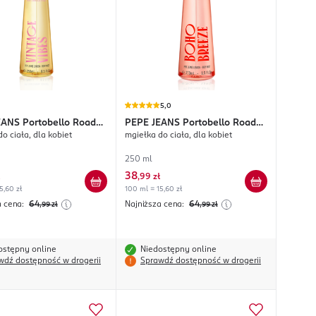
5,0
EANS
Portobello Road
PEPE JEANS
Portobello Road
o ciała, dla kobiet
mgiełka do ciała, dla kobiet
 Vibes
Boho Breeze
250 ml
38
,
99 zł
5,60 zł
100 ml = 15,60 zł
a cena:
64
Najniższa cena:
64
,99
zł
,99
zł
ostępny online
Niedostępny online
wdź dostępność w drogerii
Sprawdź dostępność w drogerii