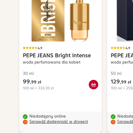
4,9
4,9
PEPE JEANS
Bright Intense
PEPE JE
woda perfumowana dla kobiet
woda perfu
30 ml
50 ml
99
129
,
99 zł
,
99 zł
100 ml = 333,30 zł
100 ml = 259
Niedostępny online
Niedost
Sprawdź dostępność w drogerii
Sprawdź