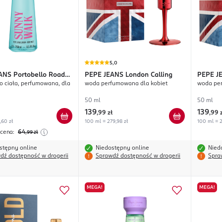
5,0
ANS
Portobello Road
PEPE JEANS
London Calling
PEPE J
o ciała, perfumowana, dla
woda perfumowana dla kobiet
woda pe
alk
50 ml
50 ml
139
139
,
99 zł
,
99 
,60 zł
100 ml = 279,98 zł
100 ml = 2
 cena:
64
,99
zł
stępny online
Niedostępny online
Nied
dź dostępność w drogerii
Sprawdź dostępność w drogerii
Spra
MEGA!
MEGA!