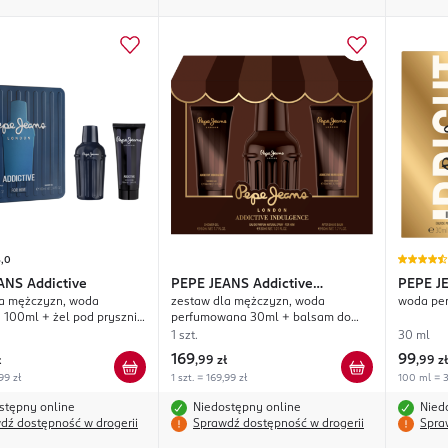
5,0
ANS
Addictive
PEPE JEANS
Addictive
PEPE J
la mężczyzn, woda
zestaw dla mężczyzn, woda
woda per
Indulgence
 100ml + żel pod prysznic
perfumowana 30ml + balsam do
ciała 50ml + żel pod prysznic 50ml
1 szt.
30 ml
169
99
ł
,
99 zł
,
99 zł
99 zł
1 szt. = 169,99 zł
100 ml = 3
stępny online
Niedostępny online
Nied
dź dostępność w drogerii
Sprawdź dostępność w drogerii
Spra