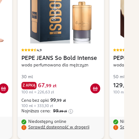
4,9
5,0
PEPE JEANS
So Bold Intense
PEPE JEA
woda perfumowana dla mężczyzn
Indulgen
woda perfum
30 ml
50 ml
67
129
Z APKĄ
,
99 zł
,
99 zł
100 ml = 226,63 zł
100 ml = 259,9
99
Cena bez apki:
,99
zł
100 ml = 333,30 zł
Najniższa cena:
99
,99
zł
Niedostępny online
Niedostę
Sprawdź dostępność w drogerii
Sprawdź 