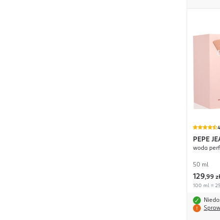
4
PEPE JE
woda per
50 ml
129
,
99 z
100 ml = 25
Niedo
Spraw