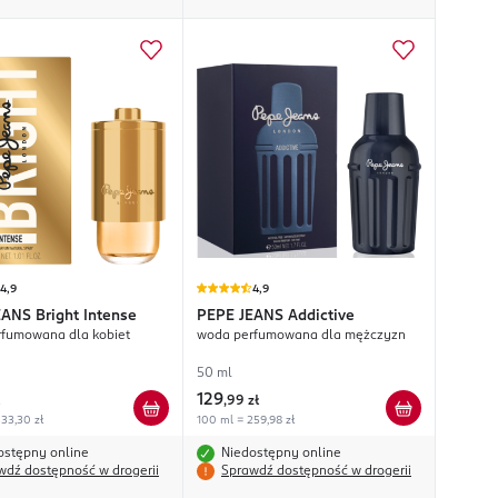
4,9
4,9
EANS
Bright Intense
PEPE JEANS
Addictive
fumowana dla kobiet
woda perfumowana dla mężczyzn
50 ml
129
,
99 zł
33,30 zł
100 ml = 259,98 zł
ostępny online
Niedostępny online
wdź dostępność w drogerii
Sprawdź dostępność w drogerii