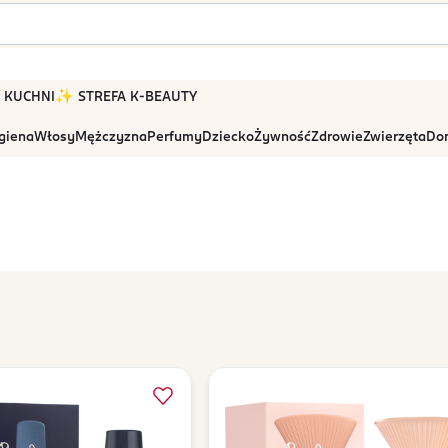
 W KUCHNI
✨ STREFA K-BEAUTY
igiena
Włosy
Mężczyzna
Perfumy
Dziecko
Żywność
Zdrowie
Zwierzęta
Dom