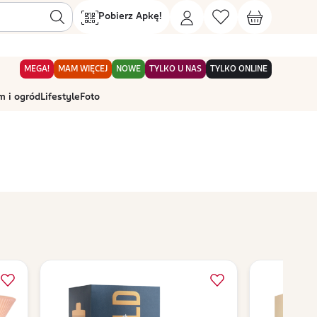
Pobierz Apkę!
MEGA!
MAM WIĘCEJ
NOWE
TYLKO U NAS
TYLKO ONLINE
 i ogród
Lifestyle
Foto