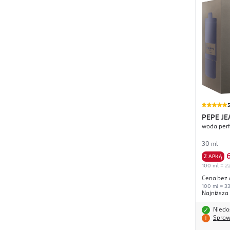
PEPE JE
woda per
30 ml
Z APKĄ
100 ml = 22
Cena bez 
100 ml = 33
Najniższa
Niedo
Spraw