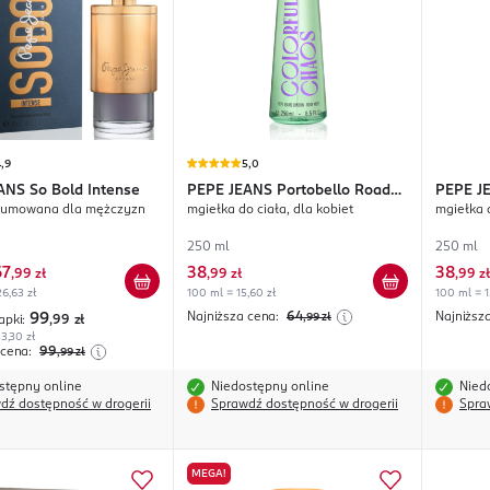
,9
5,0
ANS
So Bold Intense
PEPE JEANS
Portobello Road
PEPE J
fumowana dla mężczyzn
mgiełka do ciała, dla kobiet
mgiełka d
Colorful Chaos
Vintage
250 ml
250 ml
67
38
38
,
99 zł
,
99 zł
,
99 zł
6,63 zł
100 ml = 15,60 zł
100 ml = 1
Najniższa cena:
64
Najniższ
99
,99
zł
apki:
,99
zł
3,30 zł
 cena:
99
,99
zł
stępny online
Niedostępny online
Nied
dź dostępność w drogerii
Sprawdź dostępność w drogerii
Spra
MEGA!