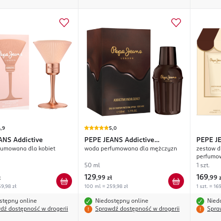
,9
5,0
ANS
Addictive
PEPE JEANS
Addictive
PEPE J
fumowana dla kobiet
woda perfumowana dla mężczyzn
zestaw d
Indulgence
Indulge
perfumo
ciała 50
50 ml
1 szt.
129
169
ł
,
99 zł
,
99 
9,98 zł
100 ml = 259,98 zł
1 szt. = 16
stępny online
Niedostępny online
Nied
dź dostępność w drogerii
Sprawdź dostępność w drogerii
Spra