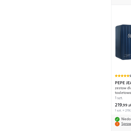
PEPE JE
zestaw d
toaletowa
100ml
1 szt.
219
,
99 z
1 szt. = 219,
Niedo
Spraw