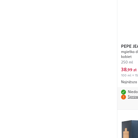
PEPE JE
mgiełka d
Sunny W
kobiet
250 ml
38
,
99 zł
100 ml = 15
Najniższa
Niedo
Spraw