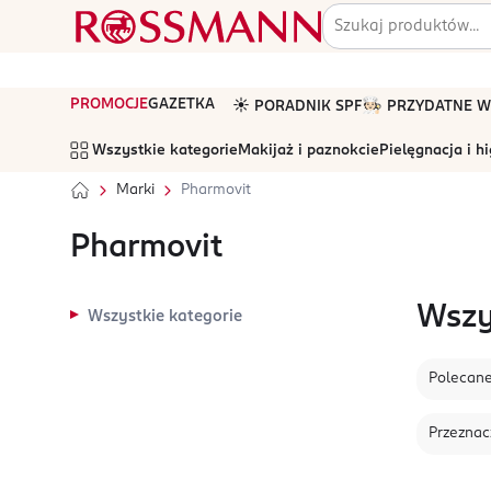
PROMOCJE
GAZETKA
☀️ PORADNIK SPF
🧑🏻‍🍳 PRZYDATNE
Wszystkie kategorie
Makijaż i paznokcie
Pielęgnacja i h
Marki
Pharmovit
Pharmovit
Wszy
Wszystkie kategorie
Polecan
Przeznac