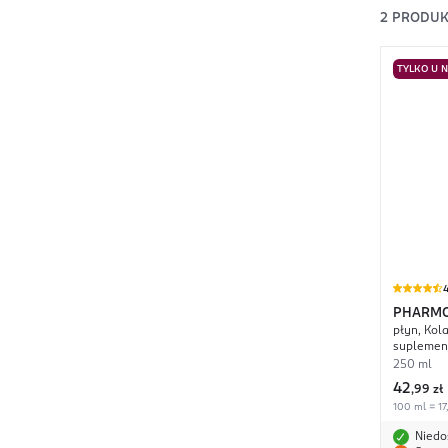
2
PRODUK
TYLKO U 
4
PHARMO
płyn, Kol
suplement
250 ml
42
,
99 zł
100 ml = 17
Niedo