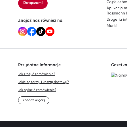
Czyścioch
Dołączam!
Aplikacja 
Rossmann P
Drogeria i
Znajdź nas również na:
Marki
Przydatne informacje
Gazetk
Jak złożyć zamówienie?
Jakie są formy i koszty dostawy?
Jak opłacić zamówienie?
Zobacz więcej