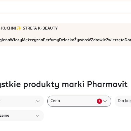
 W KUCHNI
✨ STREFA K-BEAUTY
igiena
Włosy
Mężczyzna
Perfumy
Dziecko
Żywność
Zdrowie
Zwierzęta
Dom
stkie produkty marki Pharmovit
e
Cena
Dla ko
2
zenie