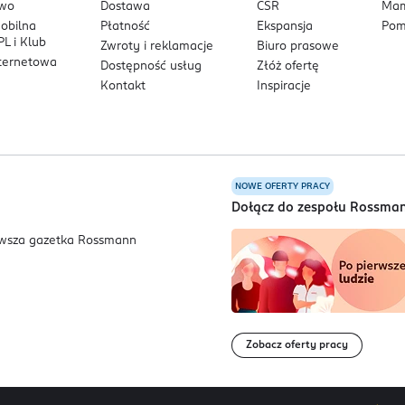
owo
Dostawa
CSR
Mam
mobilna
Płatność
Ekspansja
Pom
L i Klub
Zwroty i reklamacje
Biuro prasowe
nternetowa
Dostępność usług
Złóż ofertę
Kontakt
Inspiracje
NOWE OFERTY PRACY
a
Dołącz do zespołu Rossma
Zobacz oferty pracy