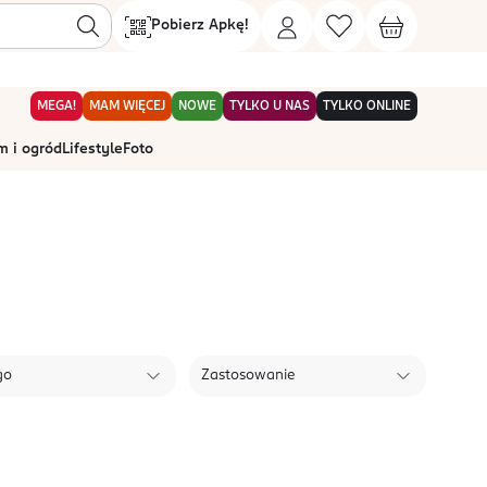
Pobierz Apkę!
MEGA!
MAM WIĘCEJ
NOWE
TYLKO U NAS
TYLKO ONLINE
 i ogród
Lifestyle
Foto
go
Zastosowanie