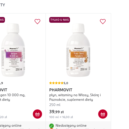
TY
NAS
TYLKO U NAS
,9
5,0
VIT
PHARMOVIT
agen 10 000 mg,
płyn, witaminy na Włosy, Skórę i
 diety
Paznokcie, suplement diety
250 ml
39
,
99 zł
,20 zł
100 ml = 16,00 zł
stępny online
Niedostępny online