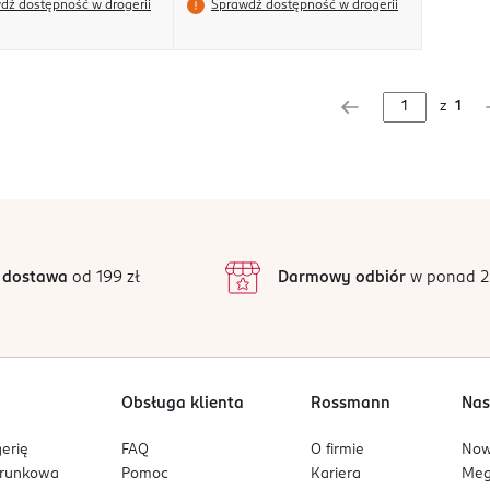
dź dostępność w drogerii
Sprawdź dostępność w drogerii
z
1
 dostawa
od 199 zł
Darmowy odbiór
w ponad 2
Obsługa klienta
Rossmann
Nas
erię
FAQ
O firmie
No
arunkowa
Pomoc
Kariera
Me