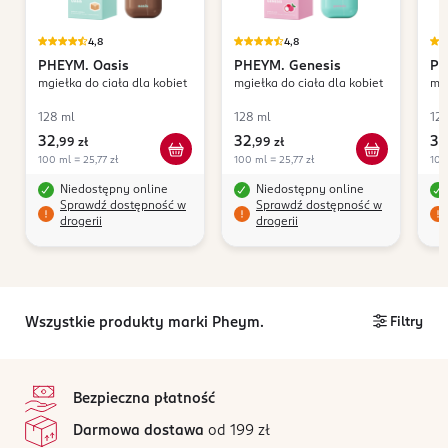
4,8
4,8
PHEYM.
Oasis
PHEYM.
Genesis
PH
mgiełka do ciała dla kobiet
mgiełka do ciała dla kobiet
mgi
128 ml
128 ml
12
32
32
32
,
99 zł
,
99 zł
100 ml = 25,77 zł
100 ml = 25,77 zł
100
Niedostępny online
Niedostępny online
Sprawdź dostępność w
Sprawdź dostępność w
drogerii
drogerii
Wszystkie produkty marki Pheym.
Filtry
stopka
Bezpieczna płatność
Darmowa dostawa
od 199 zł