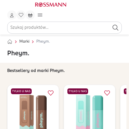
Marki
Pheym.
Pheym.
Bestsellery od marki Pheym.
TYLKO U NAS
TYLKO U NAS
TY