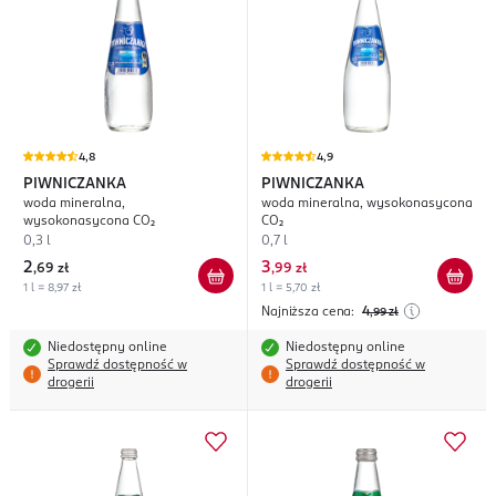
4,8
4,9
PIWNICZANKA
PIWNICZANKA
woda mineralna,
woda mineralna, wysokonasycona
wysokonasycona CO₂
CO₂
0,3 l
0,7 l
2
3
,
69 zł
,
99 zł
1 l = 8,97 zł
1 l = 5,70 zł
Najniższa cena:
4
,99
zł
Niedostępny online
Niedostępny online
Sprawdź dostępność w
Sprawdź dostępność w
drogerii
drogerii