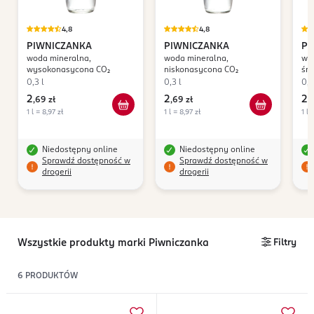
4,8
4,8
PIWNICZANKA
PIWNICZANKA
PI
woda mineralna,
woda mineralna,
wo
wysokonasycona CO₂
niskonasycona CO₂
śr
0,3 l
0,3 l
0,3
2
2
2
,
69 zł
,
69 zł
,
6
1 l = 8,97 zł
1 l = 8,97 zł
1 l 
Niedostępny online
Niedostępny online
Sprawdź dostępność w
Sprawdź dostępność w
drogerii
drogerii
Wszystkie produkty marki Piwniczanka
Filtry
6
PRODUKTÓW