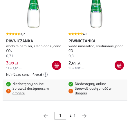
4,7
4,8
PIWNICZANKA
PIWNICZANKA
woda mineralna, średnionasycona
woda mineralna, średnionasycona
CO₂
CO₂
0,7 l
0,3 l
3
2
,
99 zł
,
69 zł
1 l = 5,70 zł
1 l = 8,97 zł
Najniższa cena:
4
,99
zł
Niedostępny online
Niedostępny online
Sprawdź dostępność w
Sprawdź dostępność w
drogerii
drogerii
z
1