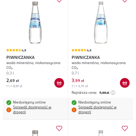
4,8
4,6
PIWNICZANKA
PIWNICZANKA
woda mineralna, niskonasycona
woda mineralna, niskonasycona
CO₂
CO₂
0,3 l
0,7 l
2
3
,
69 zł
,
99 zł
1 l = 8,97 zł
1 l = 5,70 zł
Najniższa cena:
4
,99
zł
Niedostępny online
Niedostępny online
Sprawdź dostępność w
Sprawdź dostępność w
drogerii
drogerii