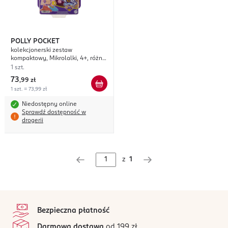
POLLY POCKET
kolekcjonerski zestaw
kompaktowy, Mikrolalki, 4+, różne
rodzaje
1 szt.
73
,
99 zł
1 szt. = 73,99 zł
Niedostępny online
Sprawdź dostępność w
drogerii
z
1
stopka
Bezpieczna płatność
Darmowa dostawa
od 199 zł