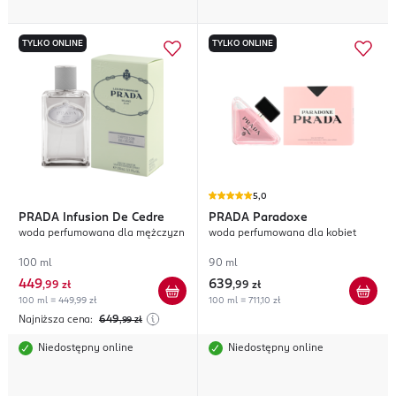
TYLKO ONLINE
TYLKO ONLINE
5,0
PRADA
Infusion De Cedre
PRADA
Paradoxe
woda perfumowana dla mężczyzn
woda perfumowana dla kobiet
100 ml
90 ml
449
639
,
99 zł
,
99 zł
100 ml = 449,99 zł
100 ml = 711,10 zł
Najniższa cena:
649
,99
zł
Niedostępny online
Niedostępny online