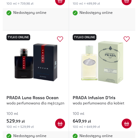
100 ml = 739,98 zł
100 ml = 499,99 zł
Niedostępny online
Niedostępny online
TYLKO ONLINE
TYLKO ONLINE
PRADA
Luna Rossa Ocean
PRADA
Infusion D'Iris
woda perfumowana dla mężczyzn
woda perfumowana dla kobiet
100 ml
100 ml
529
649
,
99 zł
,
99 zł
100 ml = 529,99 zł
100 ml = 649,99 zł
Niedostępny online
Niedostępny online