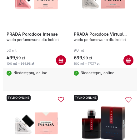
PRADA
Paradoxe Intense
PRADA
Paradoxe Virtual
woda perfumowana dla kobiet
woda perfumowana dla kobiet
Flower
50 ml
90 ml
499
699
,
99 zł
,
99 zł
100 ml = 999,98 zł
100 ml = 777,77 zł
Niedostępny online
Niedostępny online
TYLKO ONLINE
TYLKO ONLINE