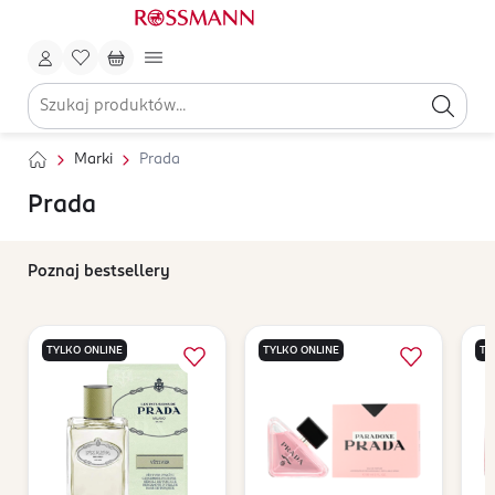
Marki
Prada
Prada
Poznaj bestsellery
TYLKO ONLINE
TYLKO ONLINE
TY