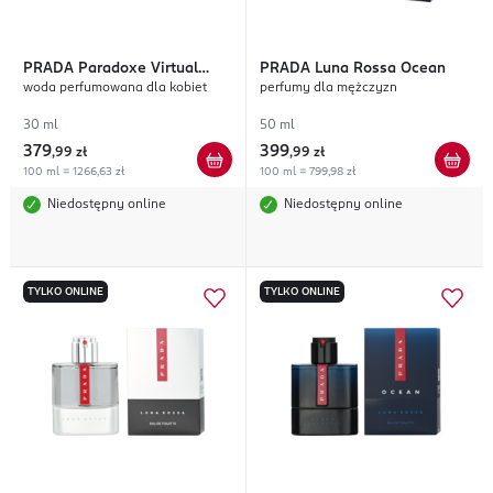
PRADA
Paradoxe Virtual
PRADA
Luna Rossa Ocean
woda perfumowana dla kobiet
perfumy dla mężczyzn
Flower
30 ml
50 ml
379
399
,
99 zł
,
99 zł
100 ml = 1266,63 zł
100 ml = 799,98 zł
Niedostępny online
Niedostępny online
TYLKO ONLINE
TYLKO ONLINE