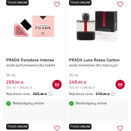
TYLKO ONLINE
TYLKO ONLINE
PRADA
Paradoxe Intense
PRADA
Luna Rossa Carbon
woda perfumowana dla kobiet
woda toaletowa dla mężczyzn
30 ml
50 ml
259
249
,
99 zł
,
99 zł
100 ml = 866,63 zł
100 ml = 499,98 zł
Najniższa cena:
369
Najniższa cena:
349
,99
zł
,99
zł
Niedostępny online
Niedostępny online
TYLKO ONLINE
TYLKO ONLINE