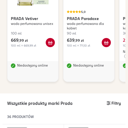
5,0
PRADA
Vetiver
PRADA
Paradoxe
P
woda perfumowana unisex
woda perfumowana dla
wo
In
kobiet
kob
100 ml
90 ml
30
669
639
25
,
99 zł
,
99 zł
100 ml = 669,99 zł
100 ml = 711,10 zł
100
Naj
Niedostępny online
Niedostępny online
Wszystkie produkty marki Prada
Filtry
36
PRODUKTÓW