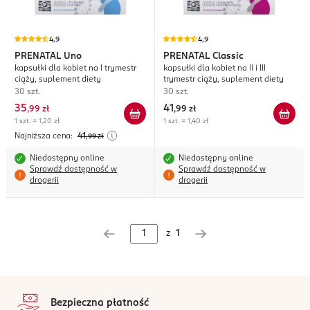
4,9
4,9
PRENATAL
Uno
PRENATAL
Classic
kapsułki dla kobiet na I trymestr
kapsułki dla kobiet na II i III
ciąży, suplement diety
trymestr ciąży, suplement diety
30 szt.
30 szt.
35
41
,
99 zł
,
99 zł
1 szt. = 1,20 zł
1 szt. = 1,40 zł
Najniższa cena:
41
,99
zł
Niedostępny online
Niedostępny online
Sprawdź dostępność w
Sprawdź dostępność w
drogerii
drogerii
z
1
stopka
Bezpieczna płatność