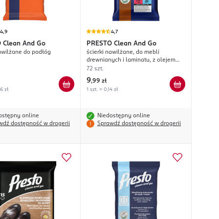
4,9
4,7
O
Clean And Go
PRESTO
Clean And Go
nawilżane do podłóg
ścierki nawilżane, do mebli
drewnianych i laminatu, z olejem
pielęgnującym
72 szt.
9
,
99 zł
56 zł
1 szt. = 0,14 zł
ostępny online
Niedostępny online
wdź dostępność w drogerii
Sprawdź dostępność w drogerii