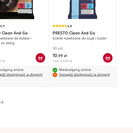
4,9
4,8
O
Clean And Go
PRESTO
Clean And Go
awilżane do butów i
ścierki nawilżane do szyb i luster
ze skóry
30 szt.
10
,
99 zł
7 zł
1 szt. = 0,37 zł
ostępny online
Niedostępny online
wdź dostępność w drogerii
Sprawdź dostępność w drogerii