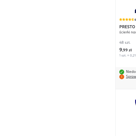
4
PRESTO
ścierki na
48 szt.
9
,
99 zł
1 szt. = 0,21
Niedo
Spraw