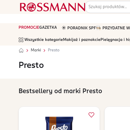
PROMOCJE
GAZETKA
☀️ PORADNIK SPF
🧑🏻‍🍳 PRZYDATNE
Wszystkie kategorie
Makijaż i paznokcie
Pielęgnacja i h
Marki
Presto
Presto
Bestsellery od marki Presto