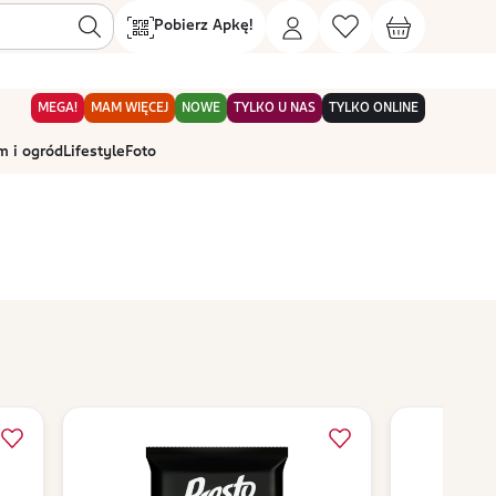
Pobierz Apkę!
MEGA!
MAM WIĘCEJ
NOWE
TYLKO U NAS
TYLKO ONLINE
 i ogród
Lifestyle
Foto