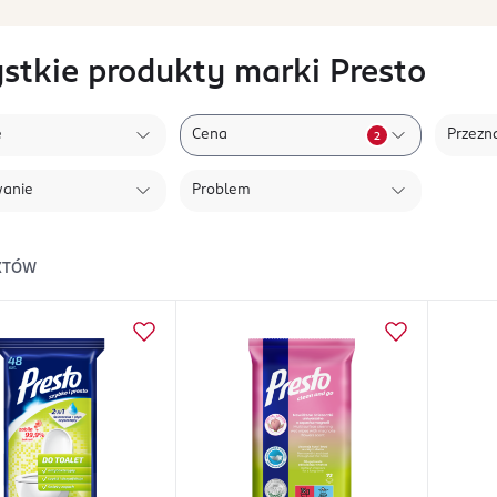
stkie produkty marki Presto
e
Cena
Przezn
2
wanie
Problem
KTÓW