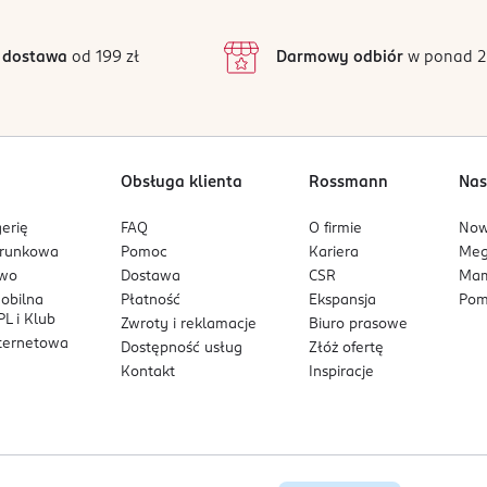
 dostawa
od 199 zł
Darmowy odbiór
w ponad 2
Obsługa klienta
Rossmann
Nas
erię
FAQ
O firmie
No
arunkowa
Pomoc
Kariera
Me
owo
Dostawa
CSR
Mam
mobilna
Płatność
Ekspansja
Pom
L i Klub
Zwroty i reklamacje
Biuro prasowe
nternetowa
Dostępność usług
Złóż ofertę
Kontakt
Inspiracje