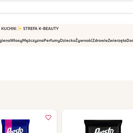
 W KUCHNI
✨ STREFA K-BEAUTY
igiena
Włosy
Mężczyzna
Perfumy
Dziecko
Żywność
Zdrowie
Zwierzęta
Dom