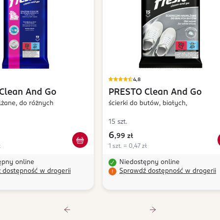
4,8
Clean And Go
PRESTO
Clean And Go
ilżane, do różnych
ścierki do butów, białych,
15 szt.
6
,
99 zł
ł
1 szt. = 0,47 zł
ępny online
Niedostępny online
 dostępność w drogerii
Sprawdź dostępność w drogerii