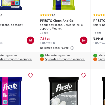
,8
4,8
PRESTO
Clean And Go
PREST
wilżane, do toalet
ścierki nawilżane, uniwersalne, o
ścierki 
zapachu Magnoli
72 szt.
16 szt.
7
8
,
99 zł
,
99 zł
 zł
1 szt. = 0,11 zł
1 szt. = 0,
Najniższa cena:
9
,99
zł
stępny online
Niedostępny online
Nied
dź dostępność w drogerii
Sprawdź dostępność w drogerii
Spra