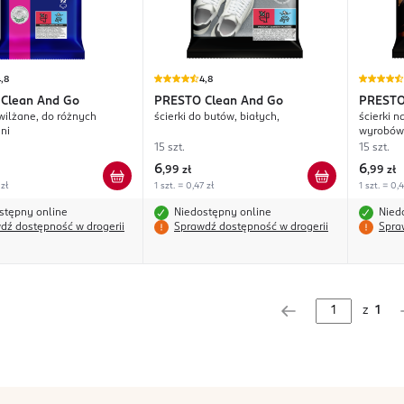
,8
4,8
Clean And Go
PRESTO
Clean And Go
PREST
awilżane, do różnych
ścierki do butów, białych,
ścierki n
ni
wyrobów 
15 szt.
15 szt.
6
6
,
99 zł
,
99 zł
 zł
1 szt. = 0,47 zł
1 szt. = 0,4
stępny online
Niedostępny online
Nied
dź dostępność w drogerii
Sprawdź dostępność w drogerii
Spra
z
1