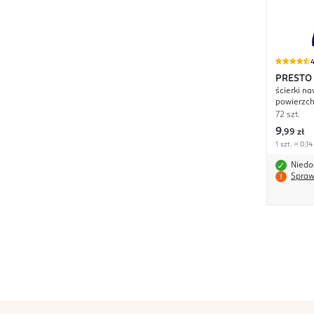
4
PRESTO
ścierki n
powierzch
72 szt.
9
,
99 zł
1 szt. = 0,14
Niedo
Spraw
stopka