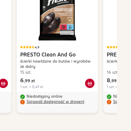
4,9
4,9
PRESTO
Clean And Go
PRESTO
C
ścierki nawilżane do butów i wyrobów
ścierki nawi
ze skóry
15 szt.
16 szt.
6
8
,
99 zł
,
99 zł
1 szt. = 0,47 zł
1 szt. = 0,56 zł
Niedostępny online
Niedostę
Sprawdź dostępność w drogerii
Sprawdź 