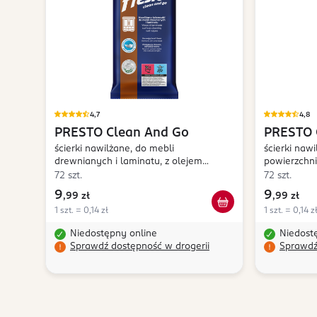
4,7
4,8
PRESTO
Clean And Go
PRESTO
ścierki nawilżane, do mebli
ścierki naw
drewnianych i laminatu, z olejem
powierzchni
pielęgnującym
72 szt.
72 szt.
9
9
,
99 zł
,
99 zł
1 szt. = 0,14 zł
1 szt. = 0,14 z
Niedostępny online
Niedost
Sprawdź dostępność w drogerii
Sprawdź