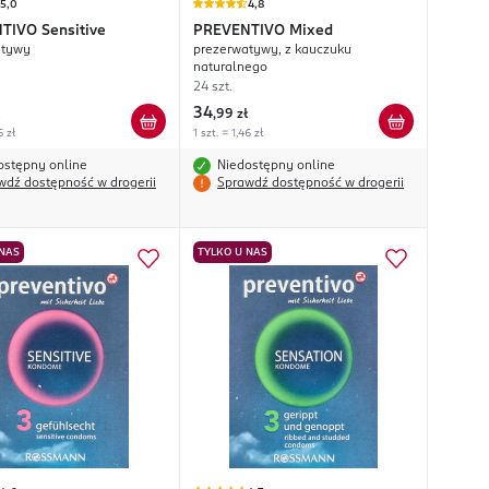
5,0
4,8
NTIVO
Sensitive
PREVENTIVO
Mixed
atywy
prezerwatywy, z kauczuku
naturalnego
24 szt.
34
,
99 zł
6 zł
1 szt. = 1,46 zł
ostępny online
Niedostępny online
wdź dostępność w drogerii
Sprawdź dostępność w drogerii
 NAS
TYLKO U NAS