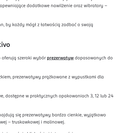
y zapewniające dodatkowe nawilżenie oraz wibratory –
n, by każdy mógł z łatwością zadbać o swoją
tivo
o oferują szeroki wybór
prezerwatyw
dopasowanych do
niczkiem, prezerwatywy prążkowane z wypustkami dla
ive, dostępne w praktycznych opakowaniach 3, 12 lub 24
najdują się prezerwatywy bardzo cienkie, wyjątkowo
owej – truskawkowej i malinowej.