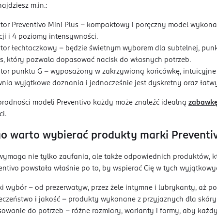
ajdziesz m.in.:
tor Preventivo Mini Plus – kompaktowy i poręczny model wykonany
cji i 4 poziomy intensywności.
tor łechtaczkowy – będzie świetnym wyborem dla subtelnej, punkt
s, który pozwala dopasować nacisk do własnych potrzeb.
tor punktu G – wyposażony w zakrzywioną końcówkę, intuicyjne s
nia wyjątkowe doznania i jednocześnie jest dyskretny oraz łatwy
orodności modeli Preventivo każdy może znaleźć idealną
zabawkę
i.
o warto wybierać produkty marki Preventi
ymaga nie tylko zaufania, ale także odpowiednich produktów, kt
ntivo powstała właśnie po to, by wspierać Cię w tych wyjątkowyc
ki wybór – od prezerwatyw, przez żele intymne i lubrykanty, aż po
eczeństwo i jakość – produkty wykonane z przyjaznych dla skóry
owanie do potrzeb – różne rozmiary, warianty i formy, aby każdy 