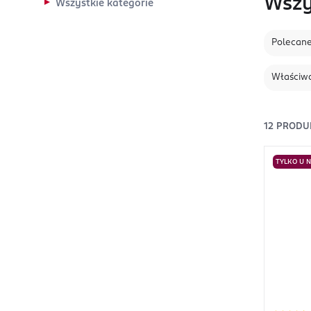
Wszy
Wszystkie kategorie
Polecan
Właściwo
12
PRODU
TYLKO U 