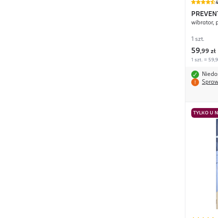
4
PREVEN
wi
1 szt.
59
,
99 zł
1 szt. = 59,
Niedo
Spraw
TYLKO U 