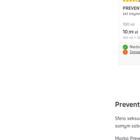
4
PREVEN
żel intym
100 ml
10
,
99 zł
100 ml = 10
Niedo
Spraw
Prevent
Sfera seksu
samym sob
Marka Preve