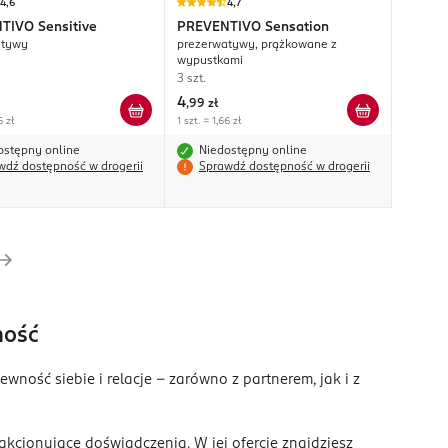
4,6
4,7
NTIVO
Sensitive
PREVENTIVO
Sensation
atywy
prezerwatywy, prążkowane z
wypustkami
3 szt.
4
,
99 zł
6 zł
1 szt. = 1,66 zł
ostępny online
Niedostępny online
wdź dostępność w drogerii
Sprawdź dostępność w drogerii
ność
ność siebie i relacje – zarówno z partnerem, jak i z
akcjonujące doświadczenia. W jej ofercie znajdziesz