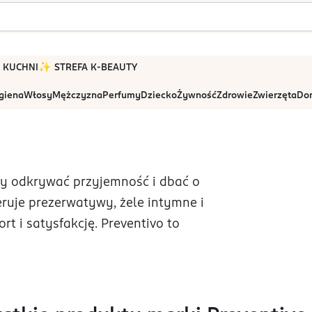
 W KUCHNI
✨ STREFA K-BEAUTY
igiena
Włosy
Mężczyzna
Perfumy
Dziecko
Żywność
Zdrowie
Zwierzęta
Dom
 by odkrywać przyjemność i dbać o
ruje prezerwatywy, żele intymne i
rt i satysfakcję. Preventivo to