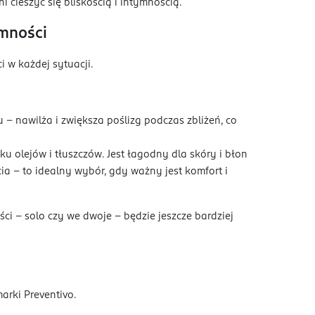
 cieszyć się bliskością i intymnością.
emności
 w każdej sytuacji.
żu – nawilża i zwiększa poślizg podczas zbliżeń, co
u olejów i tłuszczów. Jest łagodny dla skóry i błon
a – to idealny wybór, gdy ważny jest komfort i
ci – solo czy we dwoje – będzie jeszcze bardziej
rki Preventivo.