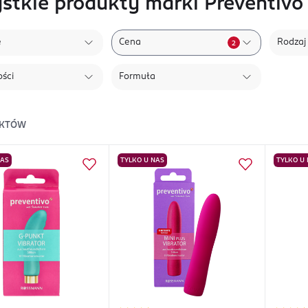
stkie produkty marki Preventivo
e
Cena
Rodzaj
2
ści
Formuła
KTÓW
NAS
TYLKO U NAS
TYLKO U