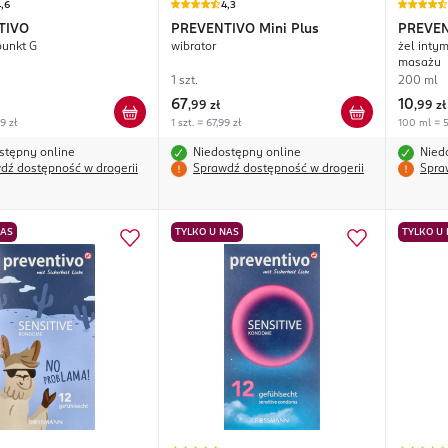
,6
4,3
TIVO
PREVENTIVO
Mini Plus
PREVE
brator, punkt G
wibrator
żel intym
masażu
1 szt.
200 ml
67
10
,
99 zł
,
99 zł
99 zł
1 szt. = 67,99 zł
100 ml = 5
stępny online
Niedostępny online
Nied
dź dostępność w drogerii
Sprawdź dostępność w drogerii
Spra
NAS
TYLKO U NAS
TYLKO U