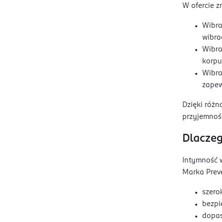
W ofercie zn
Wibra
wibra
Wibra
korpu
Wibra
zapew
Dzięki różn
przyjemnośc
Dlaczeg
Intymność w
Marka Preve
szero
bezpi
dopas