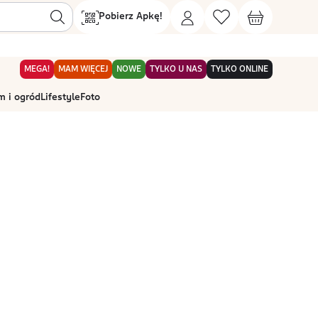
Pobierz Apkę!
MEGA!
MAM WIĘCEJ
NOWE
TYLKO U NAS
TYLKO ONLINE
 i ogród
Lifestyle
Foto