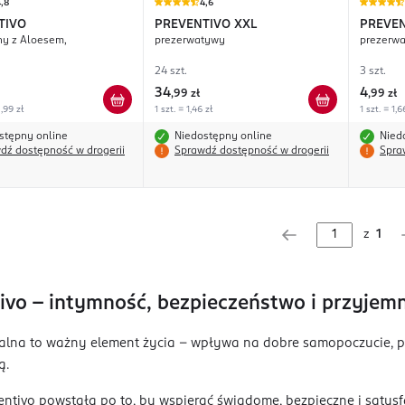
,8
4,6
TIVO
PREVENTIVO
XXL
PREVE
ny z Aloesem,
prezerwatywy
prezerw
24 szt.
3 szt.
34
4
,
99 zł
,
99 zł
,99 zł
1 szt. = 1,46 zł
1 szt. = 1,6
stępny online
Niedostępny online
Nied
dź dostępność w drogerii
Sprawdź dostępność w drogerii
Spra
z
1
ivo – intymność, bezpieczeństwo i przyjem
alna to ważny element życia – wpływa na dobre samopoczucie, pew
ą.
ntivo powstała po to, by wspierać świadome, bezpieczne i satysf