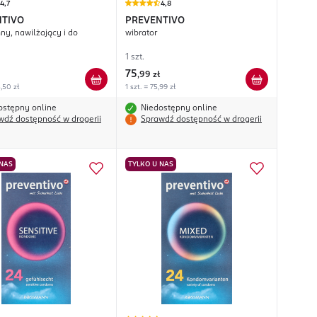
4,7
4,8
NTIVO
PREVENTIVO
ny, nawilżający i do
wibrator
1 szt.
75
,
99 zł
,50 zł
1 szt. = 75,99 zł
ostępny online
Niedostępny online
wdź dostępność w drogerii
Sprawdź dostępność w drogerii
 NAS
TYLKO U NAS