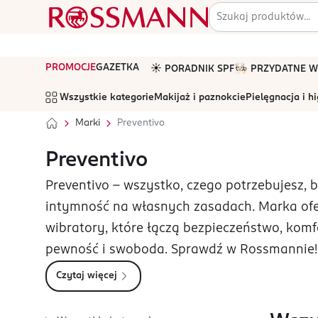
PROMOCJE
GAZETKA
☀️ PORADNIK SPF
🧑🏻‍🍳 PRZYDATNE
Wszystkie kategorie
Makijaż i paznokcie
Pielęgnacja i h
Marki
Preventivo
Preventivo
Preventivo – wszystko, czego potrzebujesz,
intymność na własnych zasadach. Marka ofe
wibratory, które łączą bezpieczeństwo, komfo
pewność i swoboda. Sprawdź w Rossmannie!
Czytaj więcej