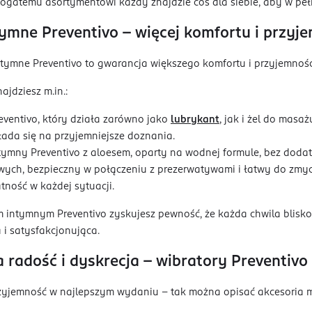
bogatemu asortymentowi każdy znajdzie coś dla siebie, aby w pełni
tymne Preventivo – więcej komfortu i przyj
tymne Preventivo to gwarancja większego komfortu i przyjemności
ajdziesz m.in.:
reventivo, który działa zarówno jako
lubrykant
, jak i żel do masa
łada się na przyjemniejsze doznania.
ntymny Preventivo z aloesem, oparty na wodnej formule, bez dodatk
wych, bezpieczny w połączeniu z prezerwatywami i łatwy do zmyci
atność w każdej sytuacji.
m intymnym Preventivo zyskujesz pewność, że każda chwila bliskoś
i satysfakcjonująca.
 radość i dyskrecja – wibratory Preventivo
zyjemność w najlepszym wydaniu – tak można opisać akcesoria ma