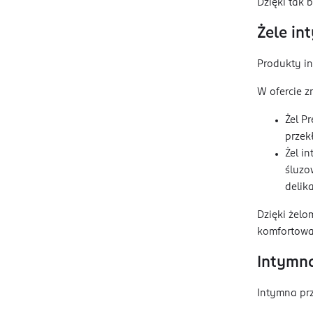
Dzięki tak 
Żele in
Produkty in
W ofercie zn
Żel P
przek
Żel i
śluzo
delik
Dzięki żelo
komfortowa 
Intymna
Intymna pr