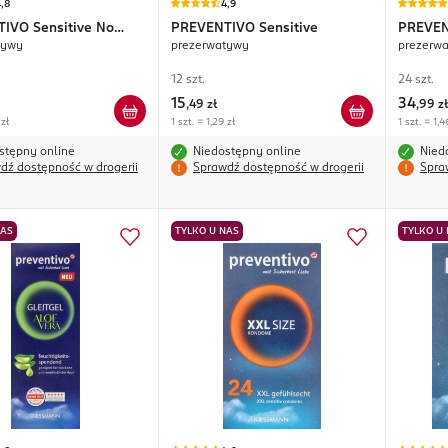
,8
4,9
TIVO
Sensitive No
PREVENTIVO
Sensitive
PREVE
tywy
prezerwatywy
prezerw
a!
12 szt.
24 szt.
15
34
,
49 zł
,
99 zł
 zł
1 szt. = 1,29 zł
1 szt. = 1,4
stępny online
Niedostępny online
Nied
dź dostępność w drogerii
Sprawdź dostępność w drogerii
Spra
NAS
TYLKO U NAS
TYLKO U