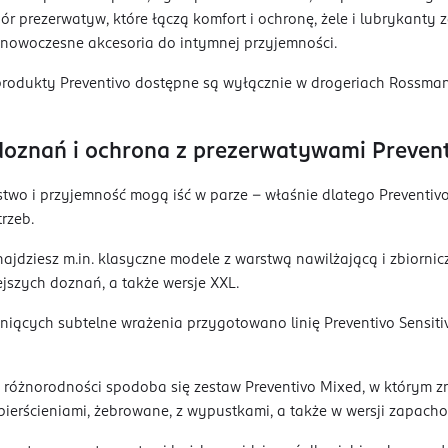
ór prezerwatyw, które łączą komfort i ochronę, żele i lubrykant
 nowoczesne akcesoria do intymnej przyjemności.
produkty Preventivo dostępne są wyłącznie w drogeriach Rossman
doznań i ochrona z prezerwatywami Preven
two i przyjemność mogą iść w parze – właśnie dlatego Preventiv
rzeb.
najdziesz m.in. klasyczne modele z warstwą nawilżającą i zbior
jszych doznań, a także wersje XXL.
niących subtelne wrażenia przygotowano linię Preventivo Sensit
różnorodności spodoba się zestaw Preventivo Mixed, w którym z
 pierścieniami, żebrowane, z wypustkami, a także w wersji zapach