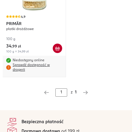
4,9
PRIMÄR
płatki drożdżowe
100 g
34
,
99 zł
100 g = 34,99 zł
Niedostępny online
Sprawdź dostępność w
drogerii
z
1
stopka
Bezpieczna płatność
Darmowa dostawa
od 199 zł