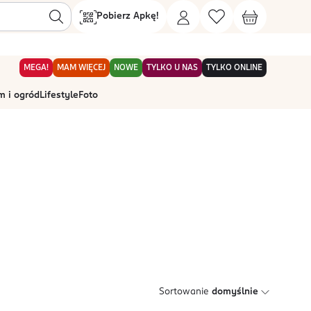
Pobierz Apkę!
MEGA!
MAM WIĘCEJ
NOWE
TYLKO U NAS
TYLKO ONLINE
 i ogród
Lifestyle
Foto
Sortowanie
domyślnie