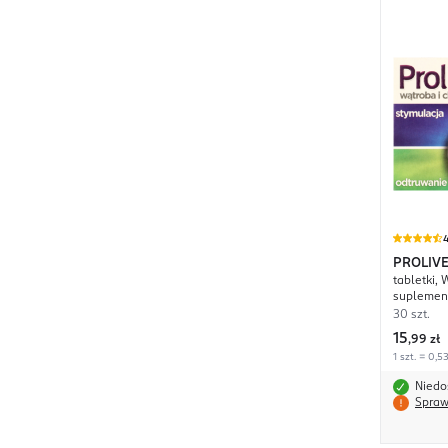
4
PROLIV
tabletki, 
suplement
30 szt.
15
,
99 zł
1 szt. = 0,53
Niedo
Spraw