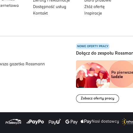
Zwroty i reklamacje
Biuro prasowe
nternetowa
Dostępność usług
Złóż ofertę
Kontakt
Inspiracje
NOWE OFERTY PRACY
a
Dołącz do zespołu Rossma
Zobacz oferty pracy
Nasi dostawcy