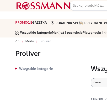
PROMOCJE
GAZETKA
☀️ PORADNIK SPF
🧑🏻‍🍳 PRZYDATNE
Wszystkie kategorie
Makijaż i paznokcie
Pielęgnacja i h
Marki
Proliver
Proliver
Wszy
Wszystkie kategorie
Cena
1
PRODUK