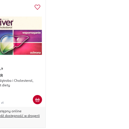
,9
ER
Wątroba i Cholesterol,
 diety
 zł
stępny online
dź dostępność w drogerii