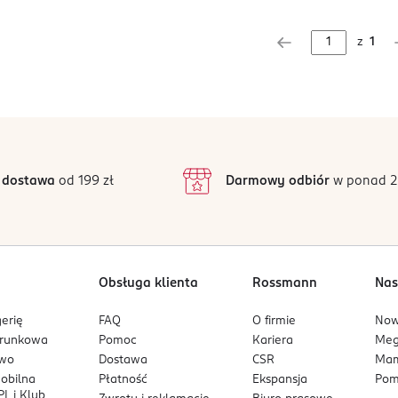
z
1
 dostawa
od 199 zł
Darmowy odbiór
w ponad 2
Obsługa klienta
Rossmann
Nas
erię
FAQ
O firmie
No
arunkowa
Pomoc
Kariera
Me
owo
Dostawa
CSR
Mam
mobilna
Płatność
Ekspansja
Pom
L i Klub