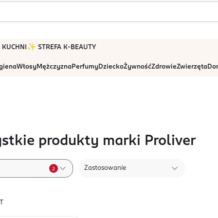
 W KUCHNI
✨ STREFA K-BEAUTY
igiena
Włosy
Mężczyzna
Perfumy
Dziecko
Żywność
Zdrowie
Zwierzęta
Dom
stkie produkty marki Proliver
Zastosowanie
2
T