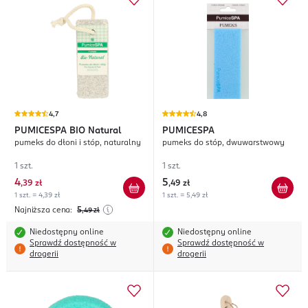
4,7
4,8
PUMICESPA
BIO Natural
PUMICESPA
pumeks do dłoni i stóp, naturalny
pumeks do stóp, dwuwarstwowy
1 szt.
1 szt.
4
5
,
39 zł
,
49 zł
1 szt. = 4,39 zł
1 szt. = 5,49 zł
Najniższa cena:
5
,49
zł
Niedostępny online
Niedostępny online
Sprawdź dostępność w
Sprawdź dostępność w
drogerii
drogerii