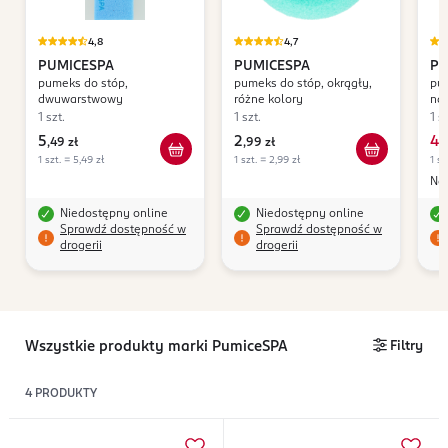
4,8
4,7
PUMICESPA
PUMICESPA
PU
pumeks do stóp,
pumeks do stóp, okrągły,
pum
Na
dwuwarstwowy
różne kolory
nat
1 szt.
1 szt.
1 sz
5
2
4
,
49 zł
,
99 zł
,
3
1 szt. = 5,49 zł
1 szt. = 2,99 zł
1 sz
Naj
Niedostępny online
Niedostępny online
Sprawdź dostępność w
Sprawdź dostępność w
drogerii
drogerii
Wszystkie produkty marki PumiceSPA
Filtry
4
PRODUKTY