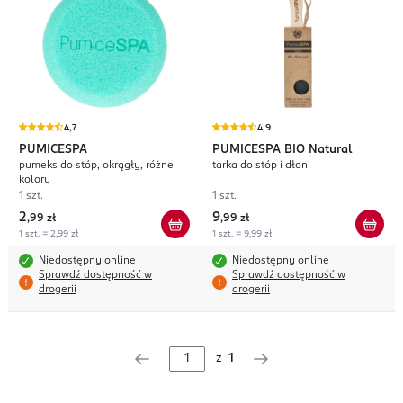
4,7
4,9
PUMICESPA
PUMICESPA
BIO Natural
pumeks do stóp, okrągły, różne
tarka do stóp i dłoni
kolory
1 szt.
1 szt.
2
9
,
99 zł
,
99 zł
1 szt. = 2,99 zł
1 szt. = 9,99 zł
Niedostępny online
Niedostępny online
Sprawdź dostępność w
Sprawdź dostępność w
drogerii
drogerii
z
1