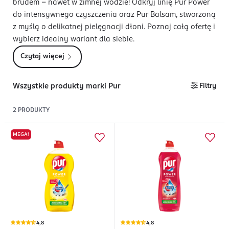
brudem – nawet w zimnej wodzie! Odkryj linię Pur Power
do intensywnego czyszczenia oraz Pur Balsam, stworzoną
z myślą o delikatnej pielęgnacji dłoni. Poznaj całą ofertę i
wybierz idealny wariant dla siebie.
Czytaj więcej
Wszystkie produkty marki Pur
Filtry
2
PRODUKTY
MEGA!
4,8
4,8