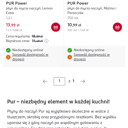
PUR
Power
PUR
Power
płyn do mycia naczyń, Lemon
płyn do mycia naczyń, Malina i
Extra
Porzeczka
1,2 l
750 ml
13
10
,
99 zł
,
99 zł
1 l = 11,66 zł
100 ml = 1,47 zł
Cena regularna:
18
,99
zł
Najniższa cena:
14
,49
zł
Niedostępny online
Niedostępny online
Sprawdź dostępność w
Sprawdź dostępność w
drogerii
drogerii
z
1
Pur – niezbędny element w każdej kuchni!
Płyny do naczyń Pur są wyjątkowo skuteczne w walce z
tłuszczem, skrobią oraz przypalonymi resztkami. Bez wysiłku
uporasz się z górą naczyń po wspólnym gotowaniu z