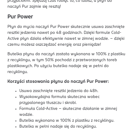
przyjaciółmi. Spędzaj czas robiąc to, co lubisz, a płyn do
naczyń Pur zajmie się resztą!
Pur Power
Płyn do mycia naczyń Pur Power skutecznie usuwa zaschnięte
resztki jedzenia
nawet po 48 godzinach.
Dzięki formule Cold-
Active płyn działa efektywnie nawet w zimnej wodzie. – dzięki
czemu możesz oszczędzać energię oraz pieniądze!
Butelka płynu do naczyń została wykonana w 100% z plastiku
z recyklingu, w tym 50% pochodzi z przetworzonych toreb
plastikowych. Po użyciu butelka nadaje się w pełni do
recyklingu.
Korzyści stosowania płynu do naczyń Pur Power:
Usuwa zaschnięte resztki jedzenia do
48h.
Wysokowydajna formuła skuteczna wobec
przypalonego tłuszczu i skrobi.
Formuła Cold-Active - skuteczne działanie w zimnej
wodzie.
Butelka wykonana w 100% z plastiku z recyklingu.
Butelka w pełni nadaje się do recyklingu.