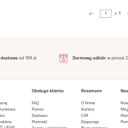
z
1
 dostawa
od 199 zł
Darmowy odbiór
w ponad 2
Obsługa klienta
Rossmann
Nas
erię
FAQ
O firmie
No
arunkowa
Pomoc
Kariera
Me
owo
Dostawa
CSR
Mam
mobilna
Płatność
Ekspansja
Pom
L i Klub