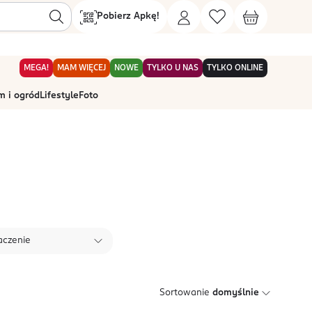
Pobierz Apkę!
MEGA!
MAM WIĘCEJ
NOWE
TYLKO U NAS
TYLKO ONLINE
 i ogród
Lifestyle
Foto
aczenie
Sortowanie
domyślnie