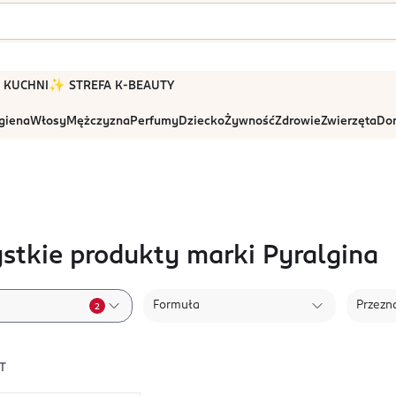
 W KUCHNI
✨ STREFA K-BEAUTY
igiena
Włosy
Mężczyzna
Perfumy
Dziecko
Żywność
Zdrowie
Zwierzęta
Dom
stkie produkty marki Pyralgina
Formuła
Przezn
2
T