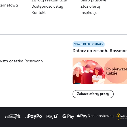
Zwroty i reklamacje
Biuro prasowe
nternetowa
Dostępność usług
Złóż ofertę
Kontakt
Inspiracje
NOWE OFERTY PRACY
a
Dołącz do zespołu Rossma
Zobacz oferty pracy
Nasi dostawcy