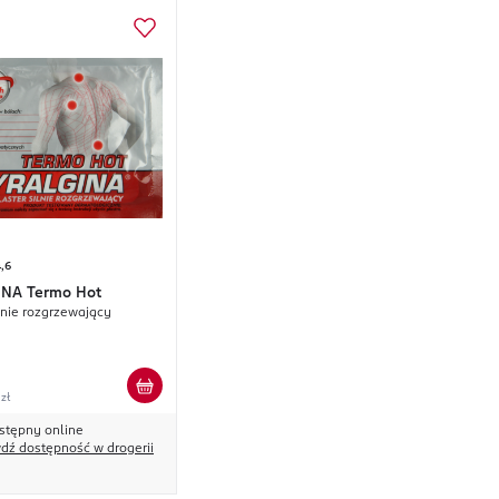
,6
INA
Termo Hot
ilnie rozgrzewający
 zł
stępny online
dź dostępność w drogerii