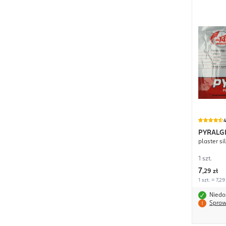
4
PYRALG
plaster s
1 szt.
7
,
29 zł
1 szt. = 7,29
Niedo
Spraw