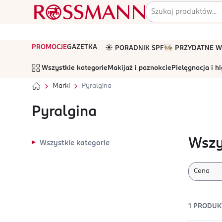
PROMOCJE
GAZETKA
☀️ PORADNIK SPF
🧑🏻‍🍳 PRZYDATNE
Wszystkie kategorie
Makijaż i paznokcie
Pielęgnacja i h
Marki
Pyralgina
Pyralgina
Wszy
Wszystkie kategorie
Cena
1
PRODUK