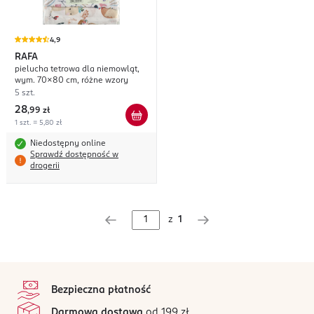
4,9
RAFA
pielucha tetrowa dla niemowląt,
wym. 70x80 cm, różne wzory
5 szt.
28
,
99 zł
1 szt. = 5,80 zł
Niedostępny online
Sprawdź dostępność w
drogerii
z
1
stopka
Bezpieczna płatność
Darmowa dostawa
od 199 zł