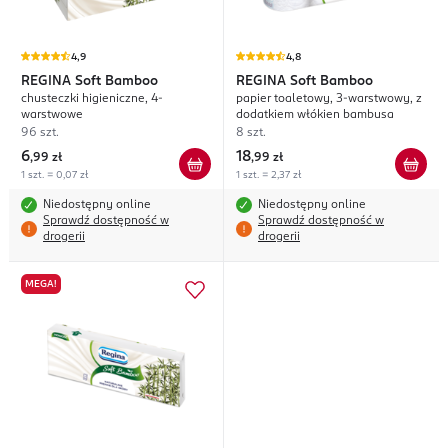
4,9
4,8
REGINA
Soft Bamboo
REGINA
Soft Bamboo
chusteczki higieniczne, 4-
papier toaletowy, 3-warstwowy, z
warstwowe
dodatkiem włókien bambusa
96 szt.
8 szt.
6
18
,
99 zł
,
99 zł
1 szt. = 0,07 zł
1 szt. = 2,37 zł
Niedostępny online
Niedostępny online
Sprawdź dostępność w
Sprawdź dostępność w
drogerii
drogerii
MEGA!