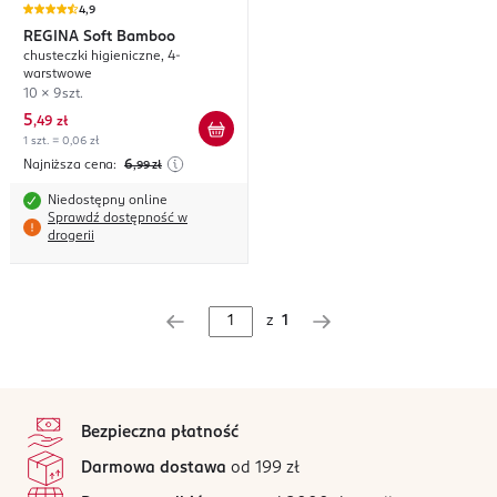
4,9
REGINA
Soft Bamboo
chusteczki higieniczne, 4-
warstwowe
10 x 9szt.
5
,
49 zł
1 szt. = 0,06 zł
Najniższa cena:
6
,99
zł
Niedostępny online
Sprawdź dostępność w
drogerii
z
1
stopka
Bezpieczna płatność
Darmowa dostawa
od 199 zł